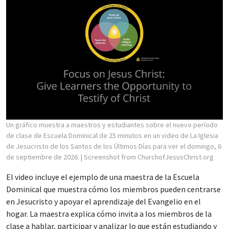
Un gráfico muestra a maestros y estudiantes sobre el nuevo período
de clase de Escuela Dominical de 25 minutos en un video de La Iglesia
de Jesucristo de los Santos de los Últimos Días para ver el domingo, 6
de septiembre de 2026.
| Screenshot from ChurchofJesusChrist.org
El video incluye el ejemplo de una maestra de la Escuela
Dominical que muestra cómo los miembros pueden centrarse
en Jesucristo y apoyar el aprendizaje del Evangelio en el
hogar. La maestra explica cómo invita a los miembros de la
clase a hablar, participar y analizar lo que están estudiando y