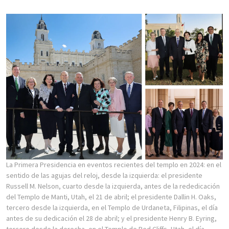
La Primera Presidencia en eventos recientes del templo en 2024: en el
sentido de las agujas del reloj, desde la izquierda: el presidente
Russell M. Nelson, cuarto desde la izquierda, antes de la rededicación
del Templo de Manti, Utah, el 21 de abril; el presidente Dallin H. Oaks,
tercero desde la izquierda, en el Templo de Urdaneta, Filipinas, el día
antes de su dedicación el 28 de abril; y el presidente Henry B. Eyring,