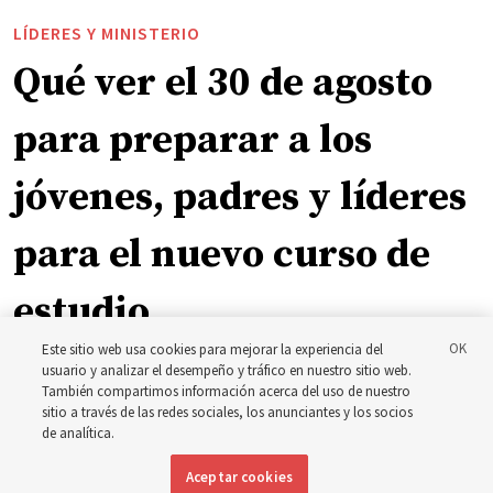
LÍDERES Y MINISTERIO
Qué ver el 30 de agosto
para preparar a los
jóvenes, padres y líderes
para el nuevo curso de
estudio
Este sitio web usa cookies para mejorar la experiencia del
usuario y analizar el desempeño y tráfico en nuestro sitio web.
El presidente Farnes y la presidenta Freeman responden
También compartimos información acerca del uso de nuestro
a la pregunta: ‘¿Cuál es la fortaleza de la juventud?’
sitio a través de las redes sociales, los anunciantes y los socios
de analítica.
8 agosto 2026, 2:00 a.m. MDT
Compartir
Aceptar cookies