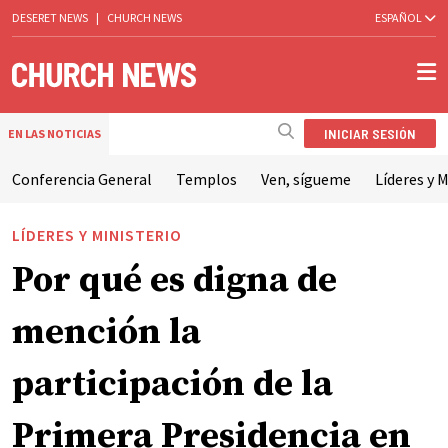
DESERET NEWS
|
CHURCH NEWS
ESPAÑOL
INICIAR SESIÓN
EN LAS NOTICIAS
Conferencia General
Templos
Ven, sígueme
Líderes y M
LÍDERES Y MINISTERIO
Por qué es digna de
mención la
participación de la
Primera Presidencia en