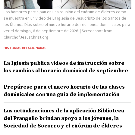
Los hombres participan en una reunión del cuórum de élderes como
se muestra en un video de La Iglesia de Jesucristo de los Santos de
los Últimos Días sobre el nuevo horario de reuniones dominicales para
ver el domingo, 6 de septiembre de 2026.
| Screenshot from
ChurchofJesusChrist.org
HISTORIAS RELACIONADAS
La Iglesia publica videos de instrucción sobre
los cambios al horario dominical de septiembre
Prepárese para el nuevo horario de las clases
dominicales con una guía de implementación
Las actualizaciones de la aplicación Biblioteca
del Evangelio brindan apoyo a los jóvenes, la
Sociedad de Socorro y el cuórum de élderes