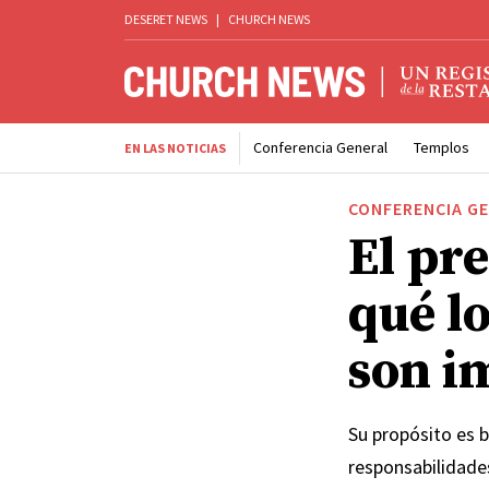
DESERET NEWS
|
CHURCH NEWS
Conferencia General
Templos
EN LAS NOTICIAS
CONFERENCIA G
El pr
qué l
son i
Su propósito es b
responsabilidade