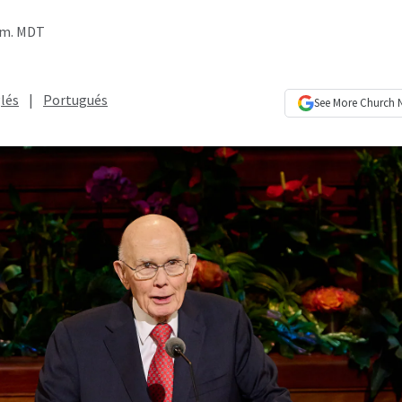
p.m. MDT
lés
|
Portugués
See More
Church 