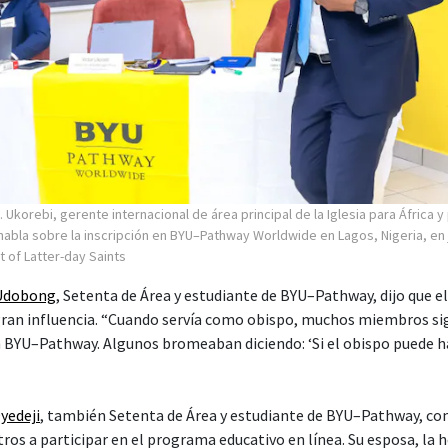
. Ukorebi, gerente internacional de área principal de la Iglesia para África y
 habla sobre la inscripción en BYU–Pathway Worldwide en Lagos, Nigeria, en 
t of Latter-day Saints
 Udobong
, Setenta de Área y estudiante de BYU–Pathway, dijo que e
 gran influencia. “Cuando servía como obispo, muchos miembros s
en BYU–Pathway. Algunos bromeaban diciendo: ‘Si el obispo puede 
Oyedeji
, también Setenta de Área y estudiante de BYU–Pathway, com
ros a participar en el programa educativo en línea. Su esposa, la 