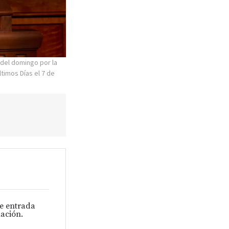
 del domingo por la
timos Días el 7 de
de entrada
ación.