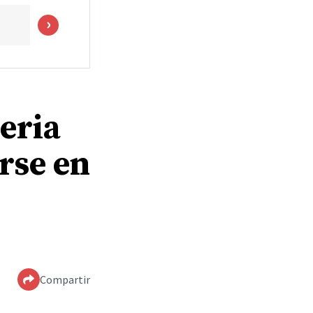
geria
irse en
Compartir