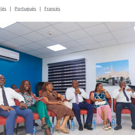
lés
|
Portugués
|
Francés