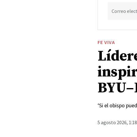
Correo elec
FE VIVA
Lídere
inspir
BYU–
‘Si el obispo pue
5 agosto 2026, 1:1