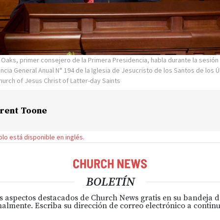
H. Oaks, primer consejero de la Primera Presidencia, habla durante la sesión
cia General Anual N° 194 de la Iglesia de Jesucristo de los Santos de los Úl
hurch of Jesus Christ of Latter-day Saints
rent Toone
solo está disponible en inglés.
BOLETÍN
s aspectos destacados de Church News gratis en su bandeja 
almente. Escriba su dirección de correo electrónico a continu