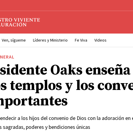
Ven, sígueme
Líderes y Ministerio
Fe Viva
Videos
ENERAL
esidente Oaks enseña
os templos y los conv
mportantes
endecir a los hijos del convenio de Dios con la adoración en 
s sagradas, poderes y bendiciones únicas