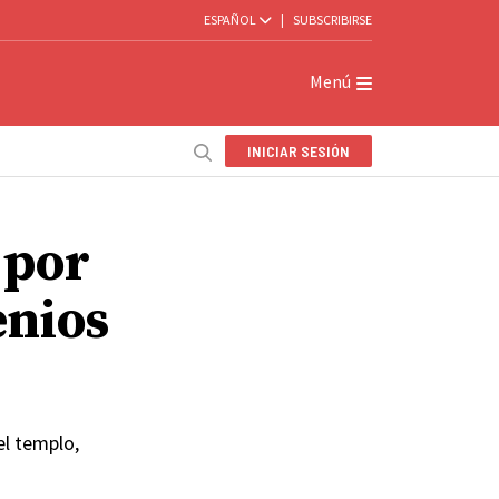
ESPAÑOL
|
SUBSCRIBIRSE
Menú
INICIAR SESIÓN
 por
enios
el templo,