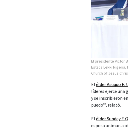
El presidente Victor B
Estaca Lekki Nigeria,
Church of Jesus Chris
El
élder Asuquo E.
líderes ejerce una
y se inscribieron 
puedo’”, relató.
El
élder Sunday F. 
esposa animan a ot