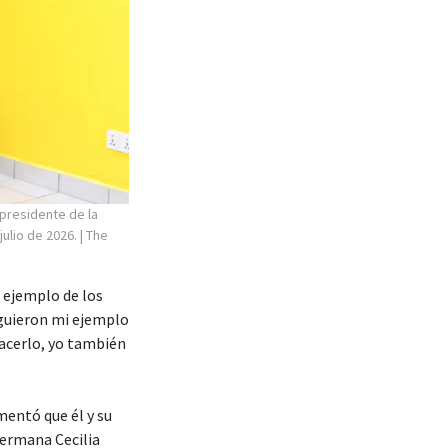
 presidente de la
julio de 2026.
| The
l ejemplo de los
iguieron mi ejemplo
hacerlo, yo también
entó que él y su
hermana Cecilia