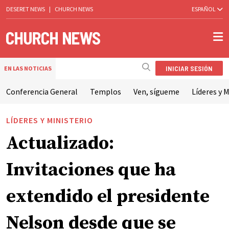
DESERET NEWS
|
CHURCH NEWS
ESPAÑOL
INICIAR SESIÓN
EN LAS NOTICIAS
Conferencia General
Templos
Ven, sígueme
Líderes y M
LÍDERES Y MINISTERIO
Actualizado:
Invitaciones que ha
extendido el presidente
Nelson desde que se