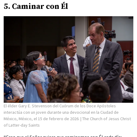
5. Caminar con Él
El élder Gary E. Stevenson del Cuórum de los Doce Apóstoles
interactúa con un joven durante una devocional en la Ciudad de
México, México, el 15 de febrero de 2026.
| The Church of Jesus Christ
of Latter-day Saints
“Creo que el Señor quiere que caminemos con Él cada día;