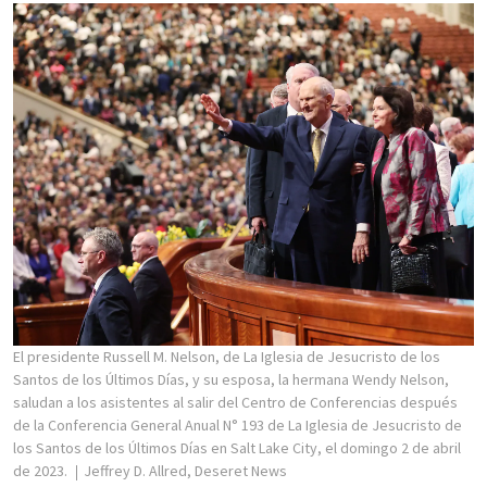
El presidente Russell M. Nelson, de La Iglesia de Jesucristo de los
Santos de los Últimos Días, y su esposa, la hermana Wendy Nelson,
saludan a los asistentes al salir del Centro de Conferencias después
de la Conferencia General Anual N° 193 de La Iglesia de Jesucristo de
los Santos de los Últimos Días en Salt Lake City, el domingo 2 de abril
de 2023.
Jeffrey D. Allred, Deseret News