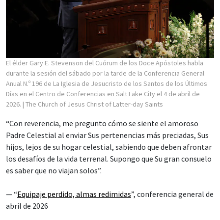
El élder Gary E. Stevenson del Cuórum de los Doce Apóstoles habla
durante la sesión del sábado por la tarde de la Conferencia General
Anual N.º 196 de La Iglesia de Jesucristo de los Santos de los Últimos
Días en el Centro de Conferencias en Salt Lake City el 4 de abril de
2026.
| The Church of Jesus Christ of Latter-day Saints
“Con reverencia, me pregunto cómo se siente el amoroso
Padre Celestial al enviar Sus pertenencias más preciadas, Sus
hijos, lejos de su hogar celestial, sabiendo que deben afrontar
los desafíos de la vida terrenal. Supongo que Su gran consuelo
es saber que no viajan solos”.
— “
Equipaje perdido, almas redimidas
”, conferencia general de
abril de 2026