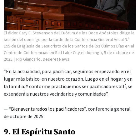
El élder Gary E. Stevenson del Cuórum de los Doce Apóstoles dirige la
sesión del domingo por la tarde de la Conferencia General Anual N.º
195 de La Iglesia de Jesucristo de los Santos de los Últimos Días en el
Centro de Conferencias en Salt Lake City el domingo, 5 de octubre de
2025.
| Rio Giancarlo, Deseret News
“En la actualidad, para pacificar, seguimos empezando en el
lugar más básico: en nuestro corazón. Luego en el hogar y en
la familia. Y conforme practiquemos ser pacificadores allí, se
extenderá a nuestros vecindarios y comunidades”.
— “
Bienaventurados los pacificadores
”, conferencia general
de octubre de 2025
9. El Espíritu Santo