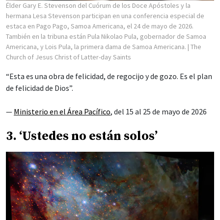
Élder Gary E. Stevenson del Cuórum de los Doce Apóstoles y la
hermana Lesa Stevenson participan en una conferencia especial de
estaca en Pago Pago, Samoa Americana, el 24 de mayo de 2026.
También en la tribuna están Pula Nikolao Pula, gobernador de Samoa
Americana, y Lois Pula, la primera dama de Samoa Americana.
| The
Church of Jesus Christ of Latter-day Saints
“Esta es una obra de felicidad, de regocijo y de gozo. Es el plan
de felicidad de Dios”.
—
Ministerio en el Área Pacífico
, del 15 al 25 de mayo de 2026
3. ‘Ustedes no están solos’