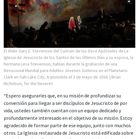
El élder Gary E. Stevenson del Cuórum de los Doce Apóstoles de La
Iglesia de Jesucristo de los Santos de los Últimos Días y su esposa, la
hermana Lesa Stevenson, hablan durante la grabación de una
Devocional Mundial para Adultos Jóvenes Solteros en el Planetario
Clark en Salt Lake City, transmitida el 3 de mayo de 2026.
| Brian
Nicholson, for the Deseret
“Espero asegurarles que, en su misión de profundizar su
conversión para llegar a ser discípulos de Jesucristo de por
vida, ustedes también cuentan con un equipo dedicado y
profundamente interesado en el objetivo de su misión. Estoy
agradecido de formar parte de ese equipo, junto con muchos
otros. La Iglesia restaurada de Jesucristo está edificada sobre