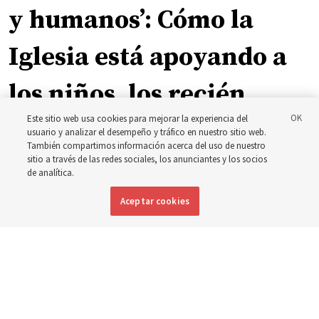
y humanos’: Cómo la
Iglesia está apoyando a
los niños, los recién
Este sitio web usa cookies para mejorar la experiencia del
nacidos y las madres en
usuario y analizar el desempeño y tráfico en nuestro sitio web.
También compartimos información acerca del uso de nuestro
toda Asia
sitio a través de las redes sociales, los anunciantes y los socios
de analítica.
Aceptar cookies
La Iglesia ha donado equipos, fondos y un nuevo edificio
para mejorar la atención materna e infantil, desde
Mongolia hasta Tailandia
5 agosto 2026, 6:00 p.m. MDT
Compartir