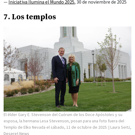
—
Iniciativa Ilumina el Mundo 2025
, 30 de noviembre de 2025
7. Los templos
El élder Gary E. Stevenson del Cuórum de los Doce Apóstoles y su
esposa, la hermana Lesa Stevenson, posan para una foto fuera del
Templo de Elko Nevada el sábado, 11 de octubre de 2025.
| Laura Seitz,
Deseret News