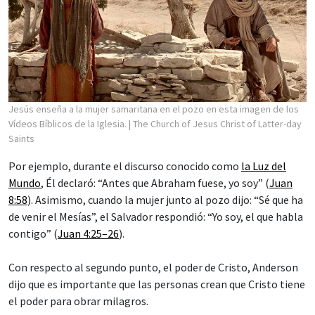
Jesús enseña a la mujer samaritana en el pozo en esta imagen de los
Vídeos Bíblicos de la Iglesia.
| The Church of Jesus Christ of Latter-day
Saints
Por ejemplo, durante el discurso conocido como
la Luz del
Mundo
, Él declaró: “Antes que Abraham fuese, yo soy” (
Juan
8:58
). Asimismo, cuando la mujer junto al pozo dijo: “Sé que ha
de venir el Mesías”, el Salvador respondió: “Yo soy, el que habla
contigo” (
Juan 4:25–26
).
Con respecto al segundo punto, el poder de Cristo, Anderson
dijo que es importante que las personas crean que Cristo tiene
el poder para obrar milagros.