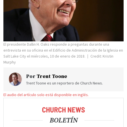
El presidente Dallin H. Oaks responde a preguntas durante una
entrevista en su oficina en el Edificio de Administración de la Iglesia en
Salt Lake City el miércoles, 10 de enero de 2018.
Credit: Kristin
Murphy
Por
Trent Toone
Trent Toone es un reportero de Church News.
El audio del artículo solo está disponible en inglés.
BOLETÍN