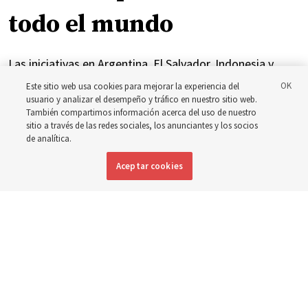
todo el mundo
Las iniciativas en Argentina, El Salvador, Indonesia y
Brasil se han centrado en brindar atención y apoyo a las
Este sitio web usa cookies para mejorar la experiencia del
usuario y analizar el desempeño y tráfico en nuestro sitio web.
personas con discapacidad
También compartimos información acerca del uso de nuestro
sitio a través de las redes sociales, los anunciantes y los socios
de analítica.
6 agosto 2026, 7:49 p.m. MDT
Compartir
Aceptar cookies
Inglés
|
Portugués
DISPONIBLE EN: