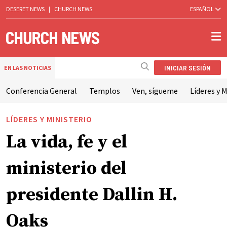
DESERET NEWS
|
CHURCH NEWS
ESPAÑOL
INICIAR SESIÓN
EN LAS NOTICIAS
Conferencia General
Templos
Ven, sígueme
Líderes y M
LÍDERES Y MINISTERIO
La vida, fe y el
ministerio del
presidente Dallin H.
Oaks