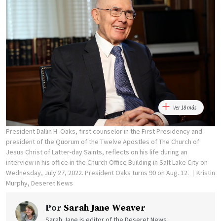
Ver 18 más
President Dallin H. Oaks, first counselor in the First Presidency and
president of the Quorum of the Twelve Apostles of The Church of
Jesus Christ of Latter-day Saints, reflects on his life during an
interview in his office in the Church Office Building in Salt Lake City on
Wednesday, July 27, 2022. President Oaks turns 90 on Aug. 12.
Kristin
Murphy, Deseret News
Por
Sarah Jane Weaver
Sarah Jane is editor of the Deseret News.