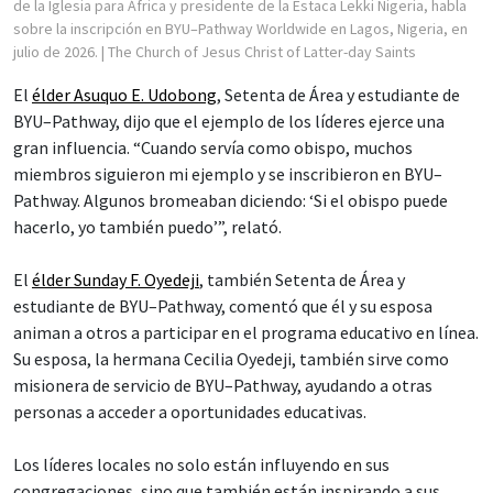
de la Iglesia para África y presidente de la Estaca Lekki Nigeria, habla
sobre la inscripción en BYU–Pathway Worldwide en Lagos, Nigeria, en
julio de 2026.
| The Church of Jesus Christ of Latter-day Saints
El
élder Asuquo E. Udobong
, Setenta de Área y estudiante de
BYU–Pathway, dijo que el ejemplo de los líderes ejerce una
gran influencia. “Cuando servía como obispo, muchos
miembros siguieron mi ejemplo y se inscribieron en BYU–
Pathway. Algunos bromeaban diciendo: ‘Si el obispo puede
hacerlo, yo también puedo’”, relató.
El
élder Sunday F. Oyedeji
, también Setenta de Área y
estudiante de BYU–Pathway, comentó que él y su esposa
animan a otros a participar en el programa educativo en línea.
Su esposa, la hermana Cecilia Oyedeji, también sirve como
misionera de servicio de BYU–Pathway, ayudando a otras
personas a acceder a oportunidades educativas.
Los líderes locales no solo están influyendo en sus
congregaciones, sino que también están inspirando a sus