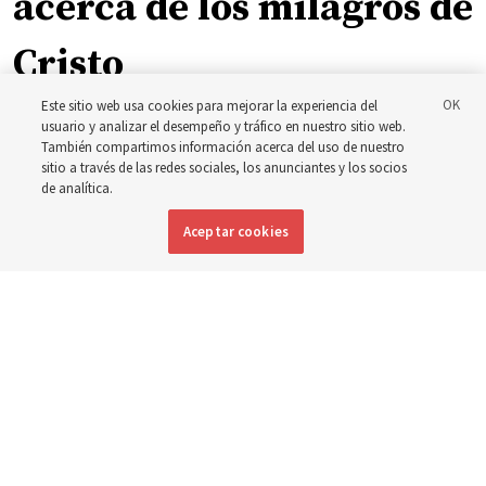
acerca de los milagros de
Cristo
Este sitio web usa cookies para mejorar la experiencia del
La inspiración que llevó a Shawna Edwards a escribir el
usuario y analizar el desempeño y tráfico en nuestro sitio web.
También compartimos información acerca del uso de nuestro
himno ‘El milagro’
sitio a través de las redes sociales, los anunciantes y los socios
de analítica.
5 agosto 2026, 10:50 a.m. MDT
Compartir
Aceptar cookies
Inglés
|
Portugués
|
Francés
DISPONIBLE EN: