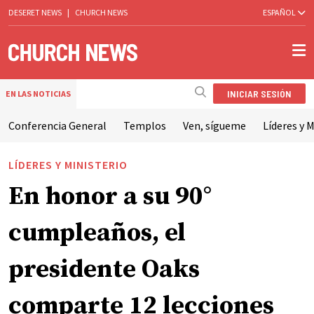
DESERET NEWS
|
CHURCH NEWS
ESPAÑOL
INICIAR SESIÓN
EN LAS NOTICIAS
Conferencia General
Templos
Ven, sígueme
Líderes y M
LÍDERES Y MINISTERIO
En honor a su 90°
cumpleaños, el
presidente Oaks
comparte 12 lecciones