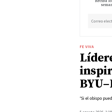
Reciba lo
seman
Correo elec
FE VIVA
Lídere
inspir
BYU–
‘Si el obispo pue
5 agosto 2026, 1:1