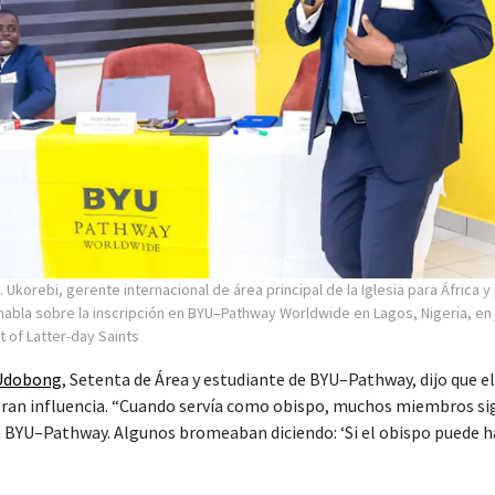
. Ukorebi, gerente internacional de área principal de la Iglesia para África y
 habla sobre la inscripción en BYU–Pathway Worldwide en Lagos, Nigeria, en 
t of Latter-day Saints
 Udobong
, Setenta de Área y estudiante de BYU–Pathway, dijo que e
 gran influencia. “Cuando servía como obispo, muchos miembros s
en BYU–Pathway. Algunos bromeaban diciendo: ‘Si el obispo puede 