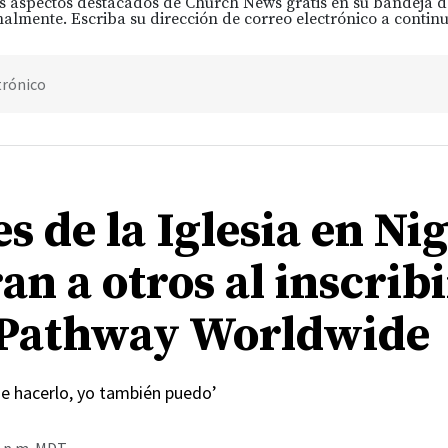
s aspectos destacados de Church News gratis en su bandeja 
almente. Escriba su dirección de correo electrónico a continu
trónico
s de la Iglesia en Ni
an a otros al inscrib
Pathway Worldwide
de hacerlo, yo también puedo’
8 p.m. MDT