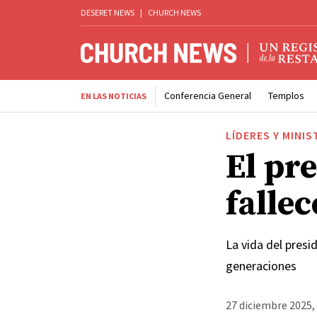
DESERET NEWS
|
CHURCH NEWS
Conferencia General
Templos
EN LAS NOTICIAS
LÍDERES Y MINIS
El pr
fallec
La vida del presi
generaciones
27 diciembre 2025,