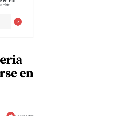
de entrada
ación.
geria
irse en
Compartir