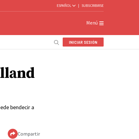
ESPAÑOL
|
SUBSCRIBIRSE
Menú
INICIAR SESIÓN
olland
uede bendecir a
Compartir