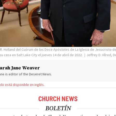
 R. Holland del Cuórum de los Doce Apóstoles de La Iglesia de Jesucristo de
u casa en Salt Lake City el jueves 14 de abril de 2022.
Jeffrey D. Allred,
arah Jane Weaver
ne is editor of the Deseret News.
solo está disponible en inglés.
BOLETÍN