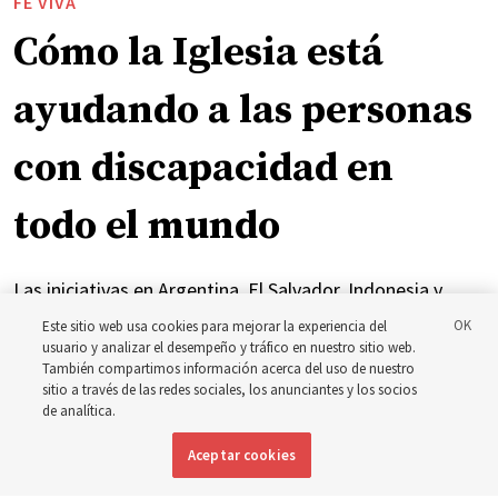
FE VIVA
Cómo la Iglesia está
ayudando a las personas
con discapacidad en
todo el mundo
Las iniciativas en Argentina, El Salvador, Indonesia y
Brasil se han centrado en brindar atención y apoyo a las
Este sitio web usa cookies para mejorar la experiencia del
usuario y analizar el desempeño y tráfico en nuestro sitio web.
personas con discapacidad
También compartimos información acerca del uso de nuestro
sitio a través de las redes sociales, los anunciantes y los socios
de analítica.
6 agosto 2026, 7:49 p.m. MDT
Compartir
Aceptar cookies