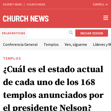
DESERET NEWS
|
CHURCH NEWS
ESPAÑOL
INICIAR SESIÓN
EN LAS NOTICIAS
Conferencia General
Templos
Ven, sígueme
Líderes y M
TEMPLOS
¿Cuál es el estado actual
de cada uno de los 168
templos anunciados por
el presidente Nelson?