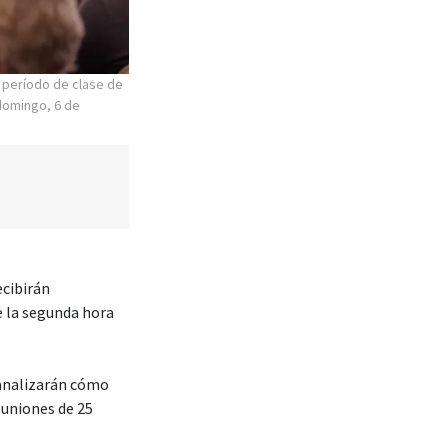
 período de clase de
 domingo, 6 de
ecibirán
e la segunda hora
 analizarán cómo
euniones de 25