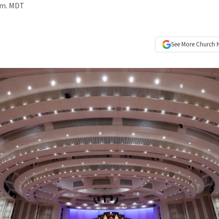
p.m. MDT
See More
Church 