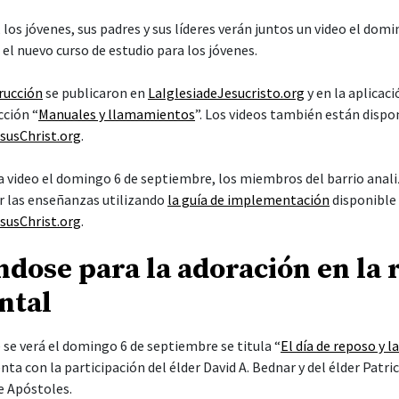
 los jóvenes, sus padres y sus líderes verán juntos un video el dom
a el nuevo curso de estudio para los jóvenes.
trucción
se publicaron en
LaIglesiadeJesucristo.org
y en la aplicaci
cción “
Manuales y llamamientos
”. Los videos también están dispo
susChrist.org
.
a video el domingo 6 de septiembre, los miembros del barrio anali
las enseñanzas utilizando
la guía de implementación
disponible 
susChrist.org
.
dose para la adoración en la 
ntal
 se verá el domingo 6 de septiembre se titula “
El día de reposo y l
enta con la participación del élder David A. Bednar y del élder Patri
e Apóstoles.