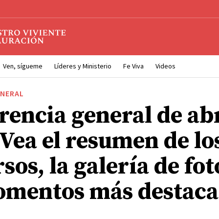
Ven, sígueme
Líderes y Ministerio
Fe Viva
Videos
ENERAL
rencia general de abr
 Vea el resumen de lo
sos, la galería de fot
omentos más destac