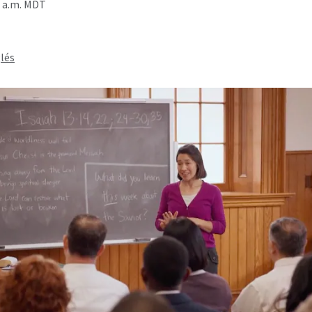
0 a.m. MDT
lés