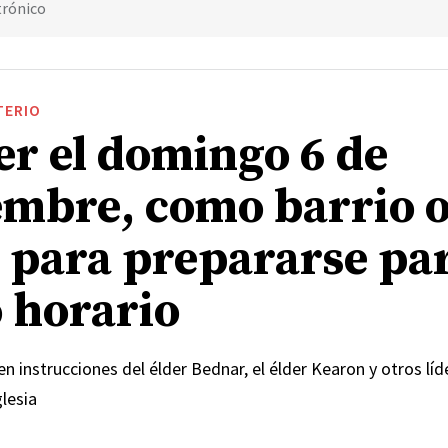
trónico
TERIO
er el domingo 6 de
embre, como barrio 
 para prepararse par
 horario
en instrucciones del élder Bednar, el élder Kearon y otros líde
glesia