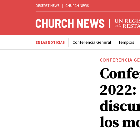
DESERET NEWS
|
CHURCH NEWS
Conferencia General
Templos
EN LAS NOTICIAS
CONFERENCIA G
Confe
2022:
discur
los m