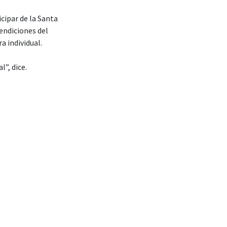
cipar de la Santa
endiciones del
a individual.
l”, dice.