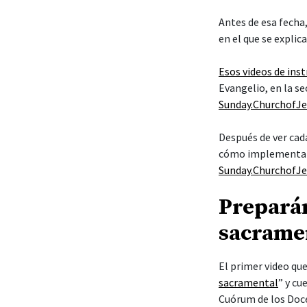
Antes de esa fecha,
en el que se explic
Esos videos de ins
Evangelio, en la se
Sunday.ChurchofJe
Después de ver cad
cómo implementar 
Sunday.ChurchofJe
Preparán
sacrame
El primer video que
sacramental
” y cu
Cuórum de los Doc