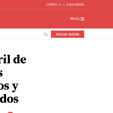
ESPAÑOL
|
SUBSCRIBIRSE
Menú
INICIAR SESIÓN
il de
s
os y
ados