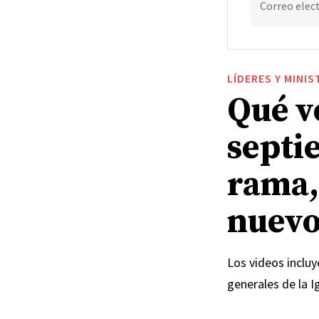
Correo elec
LÍDERES Y MINIS
Qué v
septi
rama,
nuevo
Los videos incluy
generales de la I