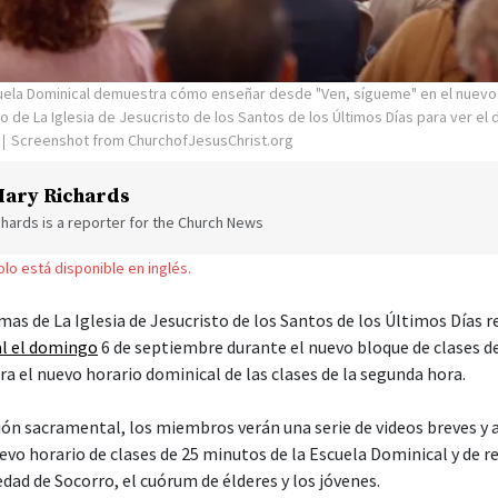
uela Dominical demuestra cómo enseñar desde "Ven, sígueme" en el nuevo
o de La Iglesia de Jesucristo de los Santos de los Últimos Días para ver el
Screenshot from ChurchofJesusChrist.org
ary Richards
hards is a reporter for the Church News
solo está disponible en inglés.
amas de La Iglesia de Jesucristo de los Santos de los Últimos Días r
al el domingo
6 de septiembre durante el nuevo bloque de clases d
a el nuevo horario dominical de las clases de la segunda hora.
ión sacramental, los miembros verán una serie de videos breves y
vo horario de clases de 25 minutos de la Escuela Dominical y de r
dad de Socorro, el cuórum de élderes y los jóvenes.