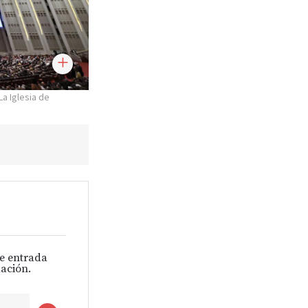
La Iglesia de
de entrada
ación.