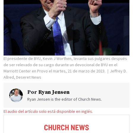
El presidente de BYU, Kevin J Worthen, levanta sus pulgares después
de ser relevado de su cargo durante un devocional de BYU en el
Marriott Center en Provo el martes, 21 de marzo de 2023.
Jeffrey D.
Allred, Deseret News
Por
Ryan Jensen
Ryan Jensen is the editor of Church News.
El audio del artículo solo está disponible en inglés.