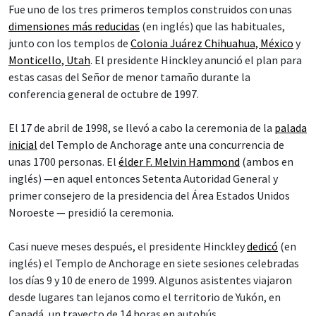
Fue uno de los tres primeros templos construidos con unas
dimensiones más reducidas
(en inglés) que las habituales,
junto con los templos de
Colonia Juárez Chihuahua, México
y
Monticello, Utah
. El presidente Hinckley anunció el plan para
estas casas del Señor de menor tamaño durante la
conferencia general de octubre de 1997.
El 17 de abril de 1998, se llevó a cabo la ceremonia de la
palada
inicial
del Templo de Anchorage ante una concurrencia de
unas 1700 personas. El
élder F. Melvin Hammond
(ambos en
inglés) —en aquel entonces Setenta Autoridad General y
primer consejero de la presidencia del Área Estados Unidos
Noroeste — presidió la ceremonia.
Casi nueve meses después, el presidente Hinckley
dedicó
(en
inglés) el Templo de Anchorage en siete sesiones celebradas
los días 9 y 10 de enero de 1999. Algunos asistentes viajaron
desde lugares tan lejanos como el territorio de Yukón, en
Canadá, un trayecto de 14 horas en autobús.