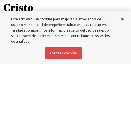
Cristo
Este sitio web usa cookies para mejorar la experiencia del
La inspiración que llevó a Shawna Edwards a escribir el
usuario y analizar el desempeño y tráfico en nuestro sitio web.
También compartimos información acerca del uso de nuestro
himno ‘El milagro’
sitio a través de las redes sociales, los anunciantes y los socios
de analítica.
5 agosto 2026, 10:50 a.m. MDT
Compartir
Aceptar cookies
Inglés
|
Portugués
|
Francés
DISPONIBLE EN: