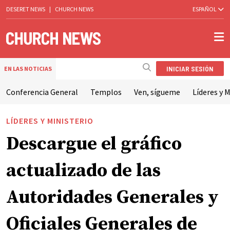
DESERET NEWS
|
CHURCH NEWS
ESPAÑOL
INICIAR SESIÓN
EN LAS NOTICIAS
Conferencia General
Templos
Ven, sígueme
Líderes y M
LÍDERES Y MINISTERIO
Descargue el gráfico
actualizado de las
Autoridades Generales y
Oficiales Generales de