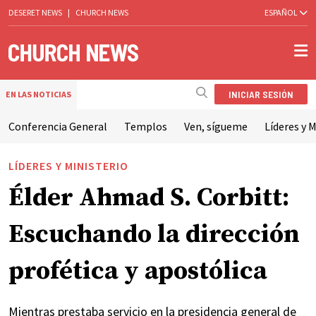
DESERET NEWS
|
CHURCH NEWS
ESPAÑOL
INICIAR SESIÓN
EN LAS NOTICIAS
Conferencia General
Templos
Ven, sígueme
Líderes y M
LÍDERES Y MINISTERIO
Élder Ahmad S. Corbitt:
Escuchando la dirección
profética y apostólica
Mientras prestaba servicio en la presidencia general de