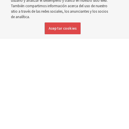
La inspiración que llevó a Shawna Edwards a escribir el
usuario y analizar el desempeño y tráfico en nuestro sitio web.
También compartimos información acerca del uso de nuestro
himno ‘El milagro’
sitio a través de las redes sociales, los anunciantes y los socios
de analítica.
5 agosto 2026, 10:50 a.m. MDT
Compartir
Aceptar cookies
Inglés
|
Portugués
|
Francés
DISPONIBLE EN: