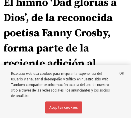
El himno ‘Dad glorias a
Dios’, de la reconocida
poetisa Fanny Crosby,
forma parte de la
reciente adición al
Este sitio web usa cookies para mejorar la experiencia del
nuevo himnario
usuario y analizar el desempeño y tráfico en nuestro sitio web.
También compartimos información acerca del uso de nuestro
sitio a través de las redes sociales, los anunciantes y los socios
Un himno escrito en 1872 por la poetisa y escritora ciega
de analítica.
Fanny Crosby ahora se incluye en el nuevo himnario
Aceptar cookies
4 agosto 2026, 2:30 p.m. MDT
Compartir