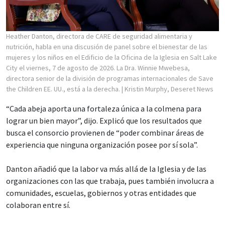
Heather Danton, directora de CARE de seguridad alimentaria y
nutrición, habla en una discusión de panel sobre el bienestar de las
mujeres y los niños en el Edificio de la Oficina de la Iglesia en Salt Lake
City el viernes, 7 de agosto de 2026. La Dra. Winnie Mwebesa,
directora senior de la división de programas internacionales de Save
the Children EE. UU., está a la derecha.
| Kristin Murphy, Deseret News
“Cada abeja aporta una fortaleza única a la colmena para
lograr un bien mayor”, dijo. Explicó que los resultados que
busca el consorcio provienen de “poder combinar áreas de
experiencia que ninguna organización posee por sí sola”.
Danton añadió que la labor va más allá de la Iglesia y de las
organizaciones con las que trabaja, pues también involucra a
comunidades, escuelas, gobiernos y otras entidades que
colaboran entre sí.