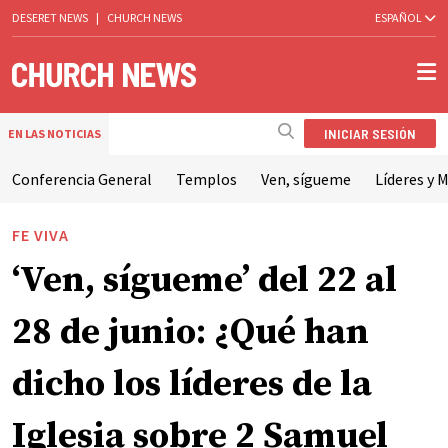
DESERET NEWS
|
CHURCH NEWS
ESPAÑOL
INICIAR SESIÓN
EN LAS NOTICIAS
Conferencia General
Templos
Ven, sígueme
Líderes y M
FE VIVA
‘Ven, sígueme’ del 22 al
28 de junio: ¿Qué han
dicho los líderes de la
Iglesia sobre 2 Samuel