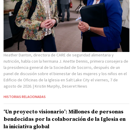
Heather Danton, directora de CARE de seguridad alimentaria y
nutrición, habla con la hermana J. Anette Dennis, primera consejera de
la presidencia general de la Sociedad de Socorro, después de un
panel de discusión sobre el bienestar de las mujeres y los niños en el
Edificio de Oficinas de la Iglesia en Salt Lake City el viernes, 7 de
agosto de 2026.
| Kristin Murphy, Deseret News
HISTORIAS RELACIONADAS
‘Un proyecto visionario’: Millones de personas
bendecidas por la colaboración de la Iglesia en
la iniciativa global