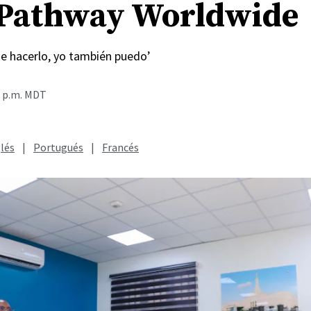
Pathway Worldwide
de hacerlo, yo también puedo’
8 p.m. MDT
lés
|
Portugués
|
Francés