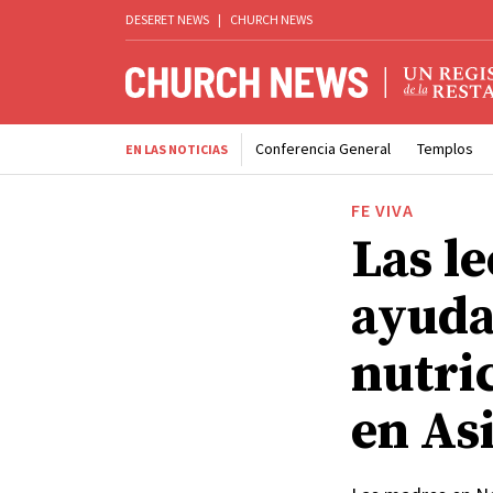
DESERET NEWS
|
CHURCH NEWS
Conferencia General
Templos
EN LAS NOTICIAS
FE VIVA
Las l
ayuda
nutric
en Asi