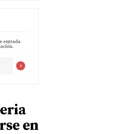
de entrada
ación.
geria
irse en