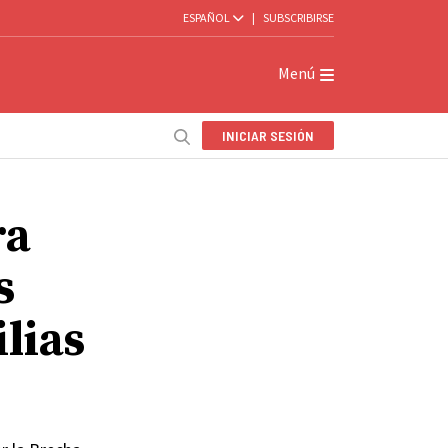
ESPAÑOL
|
SUBSCRIBIRSE
Menú
INICIAR SESIÓN
ra
s
lias