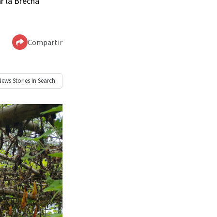
r la Brecha
Compartir
News
Stories In Search