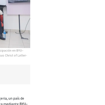
cipación en BYU–
us Christ of Latter-
eria, un país de
ica mediante
BYU–