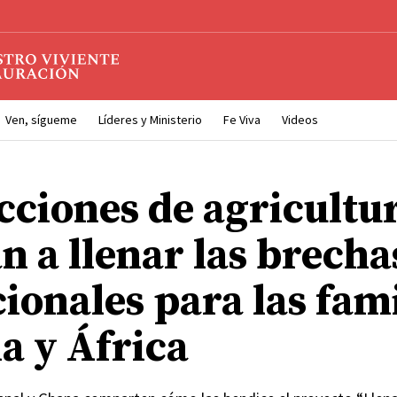
Ven, sígueme
Líderes y Ministerio
Fe Viva
Videos
ecciones de agricultu
n a llenar las brecha
ionales para las fami
a y África