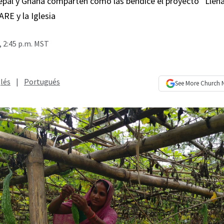
pal y Ghana comparten cómo las bendice el proyecto “Llena
ARE y la Iglesia
 2:45 p.m. MST
lés
|
Portugués
See More
Church 