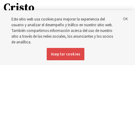
Cristo
Este sitio web usa cookies para mejorar la experiencia del
La inspiración que llevó a Shawna Edwards a escribir el
usuario y analizar el desempeño y tráfico en nuestro sitio web.
También compartimos información acerca del uso de nuestro
himno ‘El milagro’
sitio a través de las redes sociales, los anunciantes y los socios
de analítica.
5 agosto 2026, 10:50 a.m. MDT
Compartir
Aceptar cookies
Inglés
|
Portugués
|
Francés
DISPONIBLE EN: