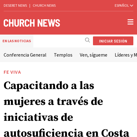
DESERET NEWS
|
CHURCH NEWS
ESPAÑOL
INICIAR SESIÓN
EN LAS NOTICIAS
Conferencia General
Templos
Ven, sígueme
Líderes y M
FE VIVA
Capacitando a las
mujeres a través de
iniciativas de
autosuficiencia en Costa