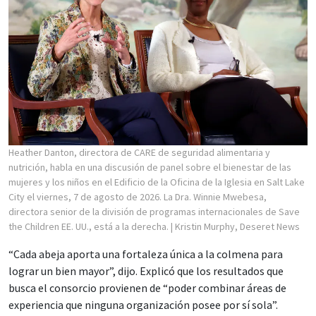
Heather Danton, directora de CARE de seguridad alimentaria y
nutrición, habla en una discusión de panel sobre el bienestar de las
mujeres y los niños en el Edificio de la Oficina de la Iglesia en Salt Lake
City el viernes, 7 de agosto de 2026. La Dra. Winnie Mwebesa,
directora senior de la división de programas internacionales de Save
the Children EE. UU., está a la derecha.
| Kristin Murphy, Deseret News
“Cada abeja aporta una fortaleza única a la colmena para
lograr un bien mayor”, dijo. Explicó que los resultados que
busca el consorcio provienen de “poder combinar áreas de
experiencia que ninguna organización posee por sí sola”.