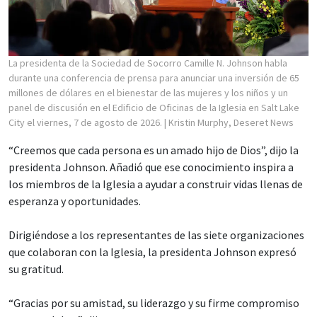
La presidenta de la Sociedad de Socorro Camille N. Johnson habla
durante una conferencia de prensa para anunciar una inversión de 65
millones de dólares en el bienestar de las mujeres y los niños y un
panel de discusión en el Edificio de Oficinas de la Iglesia en Salt Lake
City el viernes, 7 de agosto de 2026.
| Kristin Murphy, Deseret News
“Creemos que cada persona es un amado hijo de Dios”, dijo la
presidenta Johnson. Añadió que ese conocimiento inspira a
los miembros de la Iglesia a ayudar a construir vidas llenas de
esperanza y oportunidades.
Dirigiéndose a los representantes de las siete organizaciones
que colaboran con la Iglesia, la presidenta Johnson expresó
su gratitud.
“Gracias por su amistad, su liderazgo y su firme compromiso