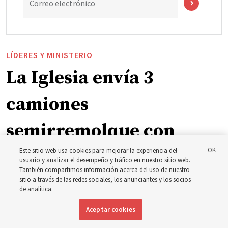
Correo electrónico
LÍDERES Y MINISTERIO
La Iglesia envía 3
camiones
semirremolque con
suministros al este del
Este sitio web usa cookies para mejorar la experiencia del
usuario y analizar el desempeño y tráfico en nuestro sitio web.
También compartimos información acerca del uso de nuestro
estado de Washington
sitio a través de las redes sociales, los anunciantes y los socios
de analítica.
para ayudar a las
Aceptar cookies