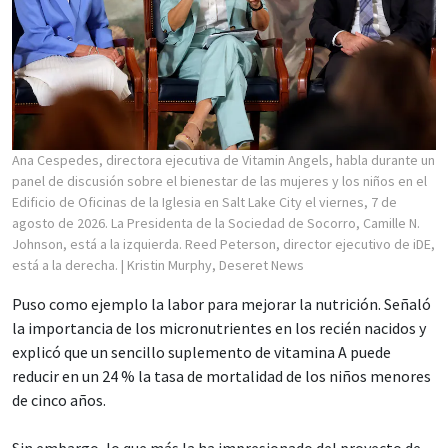
Ana Cespedes, directora ejecutiva de Vitamin Angels, habla durante un
panel de discusión sobre el bienestar de las mujeres y los niños en el
Edificio de Oficinas de la Iglesia en Salt Lake City el viernes, 7 de
agosto de 2026. La Presidenta de la Sociedad de Socorro, Camille N.
Johnson, está a la izquierda. Reed Peterson, director ejecutivo de iDE,
está a la derecha.
| Kristin Murphy, Deseret News
Puso como ejemplo la labor para mejorar la nutrición. Señaló
la importancia de los micronutrientes en los recién nacidos y
explicó que un sencillo suplemento de vitamina A puede
reducir en un 24 % la tasa de mortalidad de los niños menores
de cinco años.
Sin embargo, lo que más la ha impresionado del proyecto de