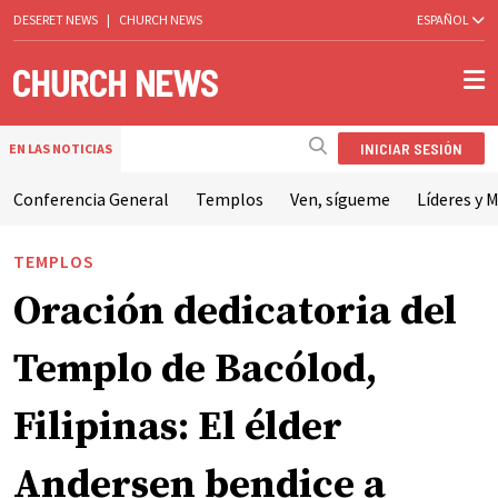
DESERET NEWS
|
CHURCH NEWS
ESPAÑOL
INICIAR SESIÓN
EN LAS NOTICIAS
Conferencia General
Templos
Ven, sígueme
Líderes y M
TEMPLOS
Oración dedicatoria del
Templo de Bacólod,
Filipinas: El élder
Andersen bendice a