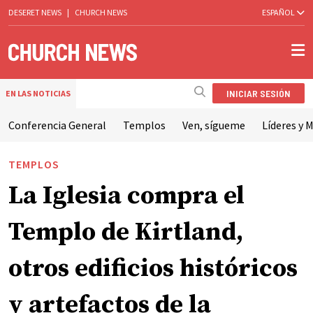
DESERET NEWS
|
CHURCH NEWS
ESPAÑOL
INICIAR SESIÓN
EN LAS NOTICIAS
Conferencia General
Templos
Ven, sígueme
Líderes y M
TEMPLOS
La Iglesia compra el
Templo de Kirtland,
otros edificios históricos
y artefactos de la