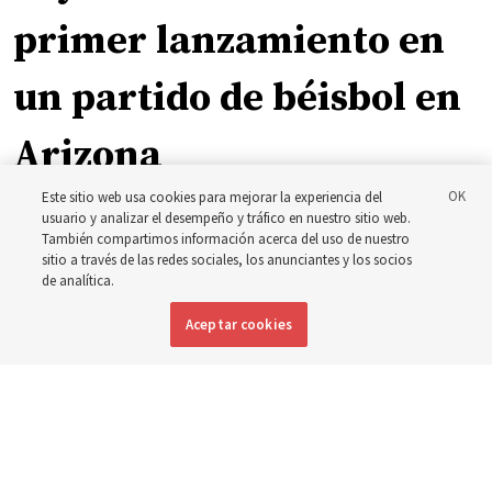
primer lanzamiento en
un partido de béisbol en
Arizona
Este sitio web usa cookies para mejorar la experiencia del
El Setenta Autoridad General calificó el evento como
usuario y analizar el desempeño y tráfico en nuestro sitio web.
También compartimos información acerca del uso de nuestro
‘una gran noche para la Iglesia’
sitio a través de las redes sociales, los anunciantes y los socios
de analítica.
4 agosto 2026, 1:09 p.m. MDT
Compartir
Aceptar cookies
Inglés
DISPONIBLE EN: