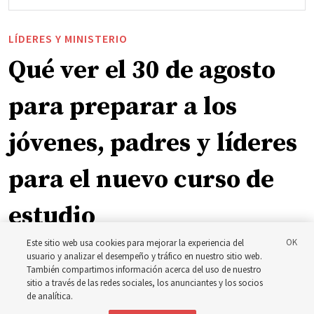
LÍDERES Y MINISTERIO
Qué ver el 30 de agosto
para preparar a los
jóvenes, padres y líderes
para el nuevo curso de
estudio
Este sitio web usa cookies para mejorar la experiencia del
El presidente Farnes y la presidenta Freeman responden
usuario y analizar el desempeño y tráfico en nuestro sitio web.
También compartimos información acerca del uso de nuestro
a la pregunta: ‘¿Cuál es la fortaleza de la juventud?’
sitio a través de las redes sociales, los anunciantes y los socios
de analítica.