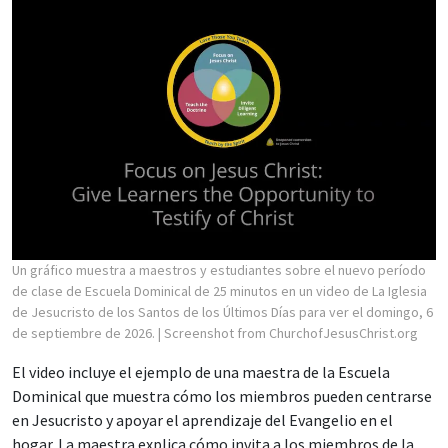
Un gráfico muestra a maestros y estudiantes sobre el nuevo período
de clase de Escuela Dominical de 25 minutos en un video de La Iglesia
de Jesucristo de los Santos de los Últimos Días para ver el domingo, 6
de septiembre de 2026.
| Screenshot from ChurchofJesusChrist.org
El video incluye el ejemplo de una maestra de la Escuela
Dominical que muestra cómo los miembros pueden centrarse
en Jesucristo y apoyar el aprendizaje del Evangelio en el
hogar. La maestra explica cómo invita a los miembros de la