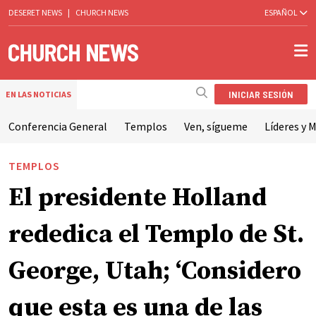
DESERET NEWS
|
CHURCH NEWS
ESPAÑOL
INICIAR SESIÓN
EN LAS NOTICIAS
Conferencia General
Templos
Ven, sígueme
Líderes y M
TEMPLOS
El presidente Holland
rededica el Templo de St.
George, Utah; ‘Considero
que esta es una de las