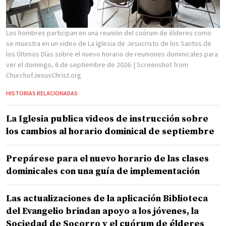
Los hombres participan en una reunión del cuórum de élderes como
se muestra en un video de La Iglesia de Jesucristo de los Santos de
los Últimos Días sobre el nuevo horario de reuniones dominicales para
ver el domingo, 6 de septiembre de 2026.
| Screenshot from
ChurchofJesusChrist.org
HISTORIAS RELACIONADAS
La Iglesia publica videos de instrucción sobre
los cambios al horario dominical de septiembre
Prepárese para el nuevo horario de las clases
dominicales con una guía de implementación
Las actualizaciones de la aplicación Biblioteca
del Evangelio brindan apoyo a los jóvenes, la
Sociedad de Socorro y el cuórum de élderes