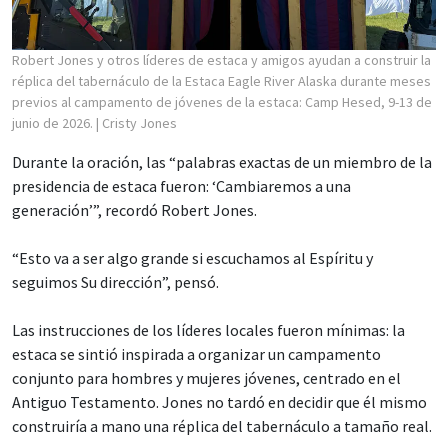
Robert Jones y otros líderes de estaca y amigos ayudan a construir la
réplica del tabernáculo de la Estaca Eagle River Alaska durante meses
previos al campamento de jóvenes de la estaca: Camp Hesed, 9-13 de
junio de 2026.
| Cristy Jones
Durante la oración, las “palabras exactas de un miembro de la
presidencia de estaca fueron: ‘Cambiaremos a una
generación’”, recordó Robert Jones.
“Esto va a ser algo grande si escuchamos al Espíritu y
seguimos Su dirección”, pensó.
Las instrucciones de los líderes locales fueron mínimas: la
estaca se sintió inspirada a organizar un campamento
conjunto para hombres y mujeres jóvenes, centrado en el
Antiguo Testamento. Jones no tardó en decidir que él mismo
construiría a mano una réplica del tabernáculo a tamaño real.