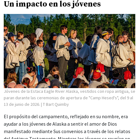
Un impacto en los jóvenes
Jóvenes de la Estaca Eagle River Alaska, vestidos con ropa antigua, se
paran durante las ceremonias de apertura de "Camp Hesed's", del 9 al
13 de junio de 2026.
| T Bart Quimby
El propósito del campamento, reflejado en su nombre, era
ayudar a los jóvenes de Alaska a sentir el amor de Dios
manifestado mediante Sus convenios a través de los relatos
del Antiguo Testamento. Mientras los jóvenes se reunían en