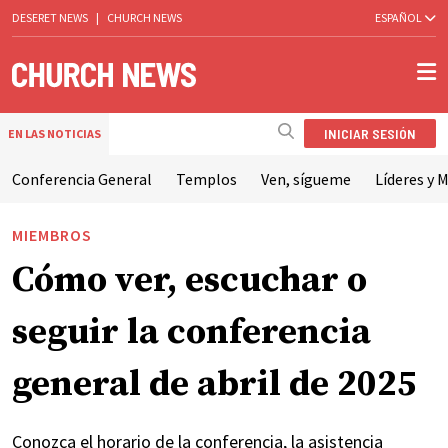
DESERET NEWS
|
CHURCH NEWS
ESPAÑOL
INICIAR SESIÓN
EN LAS NOTICIAS
Conferencia General
Templos
Ven, sígueme
Líderes y M
MIEMBROS
Cómo ver, escuchar o
seguir la conferencia
general de abril de 2025
Conozca el horario de la conferencia, la asistencia