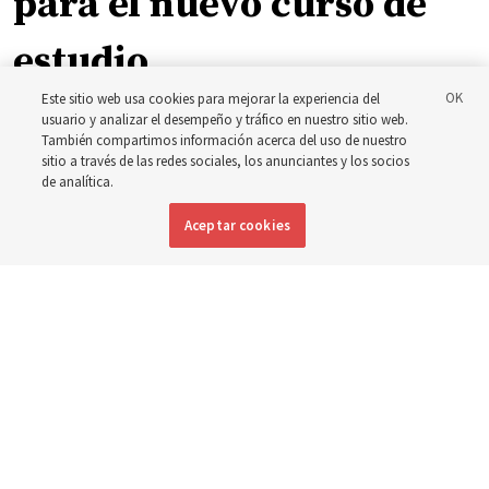
para el nuevo curso de
estudio
Este sitio web usa cookies para mejorar la experiencia del
usuario y analizar el desempeño y tráfico en nuestro sitio web.
El presidente Farnes y la presidenta Freeman responden
También compartimos información acerca del uso de nuestro
a la pregunta: ‘¿Cuál es la fortaleza de la juventud?’
sitio a través de las redes sociales, los anunciantes y los socios
de analítica.
8 agosto 2026, 2:00 a.m. MDT
Compartir
Aceptar cookies
Inglés
|
Portugués
DISPONIBLE EN: