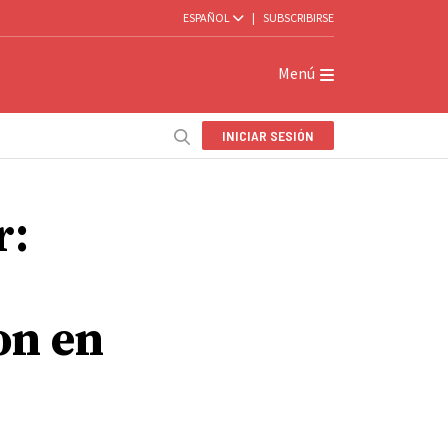
ESPAÑOL
|
SUBSCRIBIRSE
Menú
INICIAR SESIÓN
r:
on en