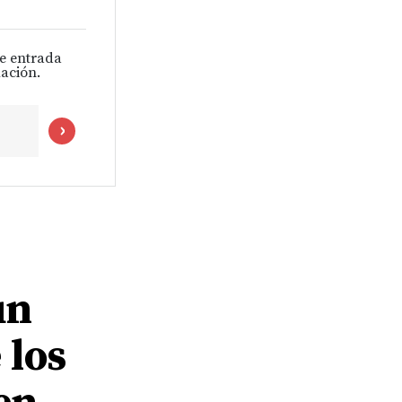
de entrada
ación.
un
 los