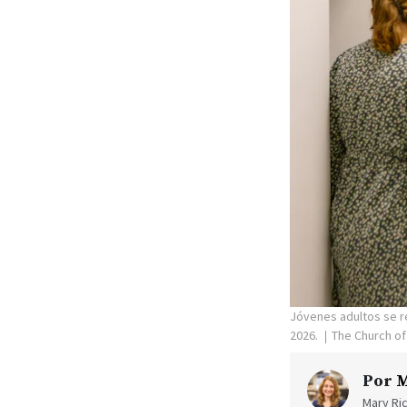
Jóvenes adultos se re
2026.
The Church of
Por
M
Mary Ric