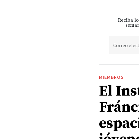
Reciba lo
seman
Correo elec
MIEMBROS
El Ins
Fránc
espac