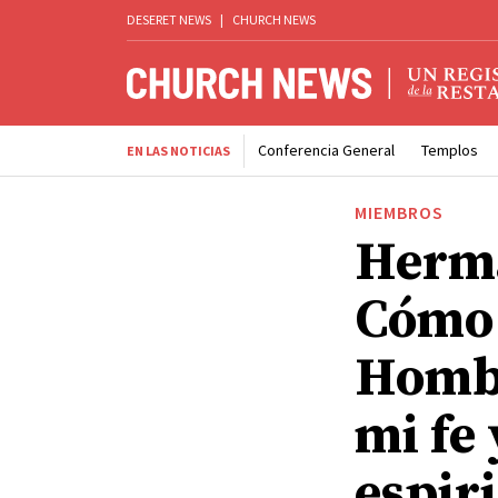
DESERET NEWS
|
CHURCH NEWS
Conferencia General
Templos
EN LAS NOTICIAS
MIEMBROS
Herma
Cómo 
Hombr
mi fe
espiri