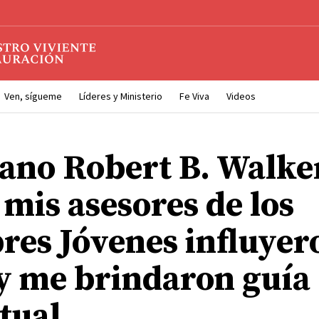
Ven, sígueme
Líderes y Ministerio
Fe Viva
Videos
no Robert B. Walke
mis asesores de los
es Jóvenes influyer
 y me brindaron guía
tual