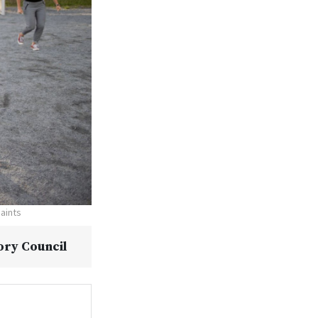
Saints
ory Council