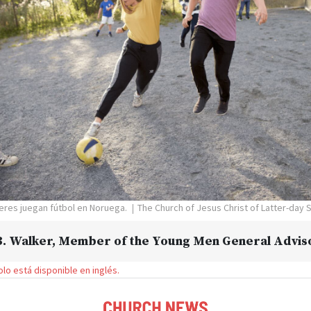
deres juegan fútbol en Noruega.
The Church of Jesus Christ of Latter-day 
. Walker
, Member of the Young Men General Advis
solo está disponible en inglés.