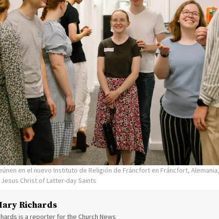
únen en el nuevo Instituto de Religión de Fráncfort en Fráncfort, Alemania, 
 Jesus Christ of Latter-day Saints
ary Richards
hards is a reporter for the Church News