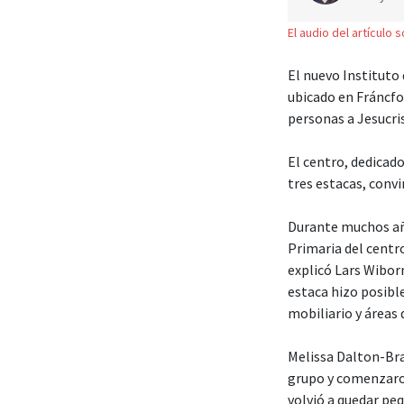
El audio del artículo 
El nuevo Instituto 
ubicado en Fráncfo
personas a Jesucri
El centro, dedicado
tres estacas, convi
Durante muchos año
Primaria del centro
explicó Lars Wiborn
estaca hizo posibl
mobiliario y áreas
Melissa Dalton-Bra
grupo y comenzaron 
volvió a quedar pe