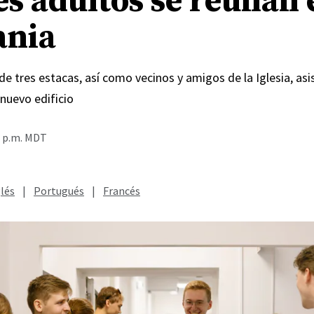
es adultos se reúnan 
ania
e tres estacas, así como vecinos y amigos de la Iglesia, asis
 nuevo edificio
2 p.m. MDT
lés
|
Portugués
|
Francés