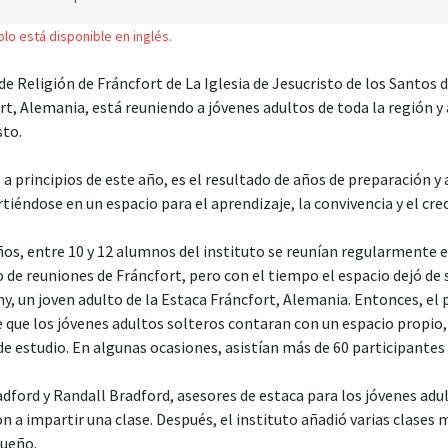
solo está disponible en inglés.
de Religión de Fráncfort de La Iglesia de Jesucristo de los Santos 
rt, Alemania, está reuniendo a jóvenes adultos de toda la región 
sto.
 a principios de este año, es el resultado de años de preparación y
rtiéndose en un espacio para el aprendizaje, la convivencia y el cr
s, entre 10 y 12 alumnos del instituto se reunían regularmente en
 de reuniones de Fráncfort, pero con el tiempo el espacio dejó de s
y, un joven adulto de la Estaca Fráncfort, Alemania. Entonces, el 
e que los jóvenes adultos solteros contaran con un espacio propio
 de estudio. En algunas ocasiones, asistían más de 60 participante
dford y Randall Bradford, asesores de estaca para los jóvenes adul
a impartir una clase. Después, el instituto añadió varias clases m
queño.