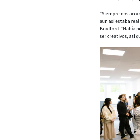
“Siempre nos acomo
aun así estaba rea
Bradford. “Había pe
ser creativos, así 