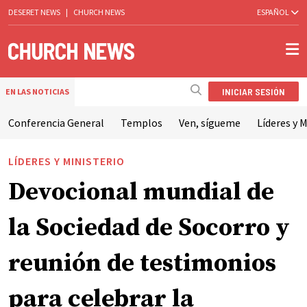
DESERET NEWS
|
CHURCH NEWS
ESPAÑOL
INICIAR SESIÓN
EN LAS NOTICIAS
Conferencia General
Templos
Ven, sígueme
Líderes y M
LÍDERES Y MINISTERIO
Devocional mundial de
la Sociedad de Socorro y
reunión de testimonios
para celebrar la