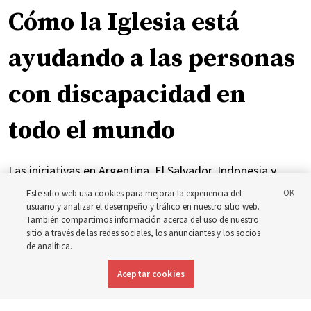
Cómo la Iglesia está
ayudando a las personas
con discapacidad en
todo el mundo
Las iniciativas en Argentina, El Salvador, Indonesia y
Brasil se han centrado en brindar atención y apoyo a las
Este sitio web usa cookies para mejorar la experiencia del
usuario y analizar el desempeño y tráfico en nuestro sitio web.
personas con discapacidad
También compartimos información acerca del uso de nuestro
sitio a través de las redes sociales, los anunciantes y los socios
de analítica.
6 agosto 2026, 7:49 p.m. MDT
Compartir
Aceptar cookies
Inglés
|
Portugués
DISPONIBLE EN: