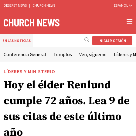
DESERET NEWS
|
CHURCH NEWS
ESPAÑOL
INICIAR SESIÓN
EN LAS NOTICIAS
Conferencia General
Templos
Ven, sígueme
Líderes y M
LÍDERES Y MINISTERIO
Hoy el élder Renlund
cumple 72 años. Lea 9 de
sus citas de este último
año