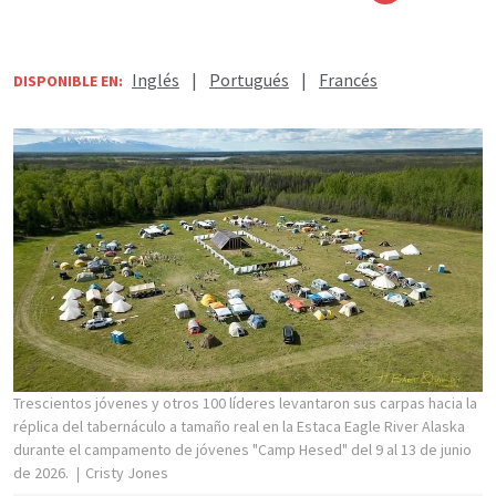
Inglés
|
Portugués
|
Francés
DISPONIBLE EN:
Trescientos jóvenes y otros 100 líderes levantaron sus carpas hacia la
réplica del tabernáculo a tamaño real en la Estaca Eagle River Alaska
durante el campamento de jóvenes "Camp Hesed" del 9 al 13 de junio
de 2026.
Cristy Jones