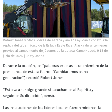
Robert Jones y otros líderes de estaca y amigos ayudan a construir la
réplica del tabernáculo de la Estaca Eagle River Alaska durante meses
previos al campamento de jóvenes de la estaca: Camp Hesed, 9-13 de
junio de 2026.
| Cristy Jones
Durante la oración, las “palabras exactas de un miembro de la
presidencia de estaca fueron: ‘Cambiaremos a una
generación’”, recordó Robert Jones.
“Esto va a ser algo grande si escuchamos al Espíritu y
seguimos Su dirección”, pensó.
Las instrucciones de los líderes locales fueron mínimas: la