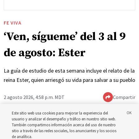
FE VIVA
‘Ven, sígueme’ del 3 al 9
de agosto: Ester
La guía de estudio de esta semana incluye el relato de la
reina Ester, quien arriesgó su vida para salvar a su pueblo
2 agosto 2026, 4:58 p.m. MDT
Compartir
Este sitio web usa cookies para mejorar la experiencia del
usuario y analizar el desempeño y tráfico en nuestro sitio web.
Inglés
|
Portugués
|
Francés
DISPONIBLE EN:
También compartimos información acerca del uso de nuestro
sitio a través de las redes sociales, los anunciantes y los socios
de analítica.