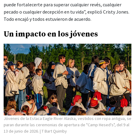
puede fortalecerte para superar cualquier revés, cualquier
pecado o cualquier decepción en tu vida”, explicó Cristy Jones.
Todo encajó y todos estuvieron de acuerdo.
Un impacto en los jóvenes
Jóvenes de la Estaca Eagle River Alaska, vestidos con ropa antigua, se
paran durante las ceremonias de apertura de "Camp Hesed's", del 9 al
13 de junio de 2026.
| T Bart Quimby