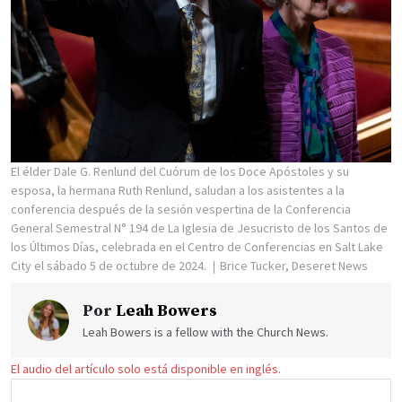
El élder Dale G. Renlund del Cuórum de los Doce Apóstoles y su
esposa, la hermana Ruth Renlund, saludan a los asistentes a la
conferencia después de la sesión vespertina de la Conferencia
General Semestral N° 194 de La Iglesia de Jesucristo de los Santos de
los Últimos Días, celebrada en el Centro de Conferencias en Salt Lake
City el sábado 5 de octubre de 2024.
Brice Tucker, Deseret News
Por
Leah Bowers
Leah Bowers is a fellow with the Church News.
El audio del artículo solo está disponible en inglés.