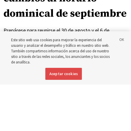
dominical de septiembre
Prepárese para reunirse el 30 de agosto y el 6 de
septiembre para analizar la implementación del nuevo
Este sitio web usa cookies para mejorar la experiencia del
usuario y analizar el desempeño y tráfico en nuestro sitio web.
horario
También compartimos información acerca del uso de nuestro
sitio a través de las redes sociales, los anunciantes y los socios
de analítica.
3 agosto 2026, 3:11 p.m. MDT
Compartir
Aceptar cookies
Inglés
|
Portugués
|
Francés
DISPONIBLE EN: