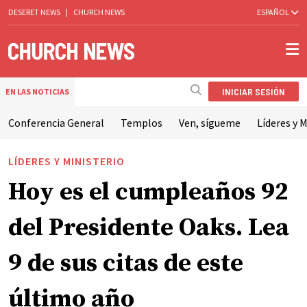
DESERET NEWS
|
CHURCH NEWS
ESPAÑOL
INICIAR SESIÓN
EN LAS NOTICIAS
Conferencia General
Templos
Ven, sígueme
Líderes y M
LÍDERES Y MINISTERIO
Hoy es el cumpleaños 92
del Presidente Oaks. Lea
9 de sus citas de este
último año