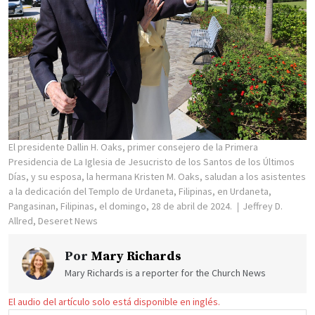
El presidente Dallin H. Oaks, primer consejero de la Primera
Presidencia de La Iglesia de Jesucristo de los Santos de los Últimos
Días, y su esposa, la hermana Kristen M. Oaks, saludan a los asistentes
a la dedicación del Templo de Urdaneta, Filipinas, en Urdaneta,
Pangasinan, Filipinas, el domingo, 28 de abril de 2024.
Jeffrey D.
Allred, Deseret News
Por
Mary Richards
Mary Richards is a reporter for the Church News
El audio del artículo solo está disponible en inglés.