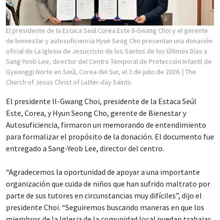
El presidente de la Estaca Seúl Corea Este Il-Gwang Choi y el gerente
de bienestar y autosuficiencia Hyun Seog Cho presentan una donación
oficial de La Iglesia de Jesucristo de los Santos de los Últimos Días a
Sang-Yeob Lee, director del Centro Temporal de Protección Infantil de
Gyeonggi Norte en Seúl, Corea del Sur, el 3 de julio de 2026.
| The
Church of Jesus Christ of Latter-day Saints
El presidente Il-Gwang Choi, presidente de la Estaca Seúl
Este, Corea, y Hyun Seong Cho, gerente de Bienestar y
Autosuficiencia, firmaron un memorando de entendimiento
para formalizar el propósito de la donación. El documento fue
entregado a Sang-Yeob Lee, director del centro.
“Agradecemos la oportunidad de apoyar a una importante
organización que cuida de niños que han sufrido maltrato por
parte de sus tutores en circunstancias muy difíciles”, dijo el
presidente Choi. “Seguiremos buscando maneras en que los
miembros de la Iglesia de la comunidad local puedan trabajar