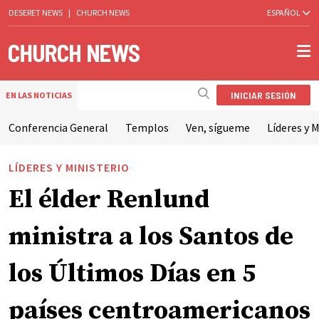
DESERET NEWS
|
CHURCH NEWS
ESPAÑOL
INICIAR SESIÓN
EN LAS NOTICIAS
Conferencia General
Templos
Ven, sígueme
Líderes y M
LÍDERES Y MINISTERIO
El élder Renlund
ministra a los Santos de
los Últimos Días en 5
países centroamericanos