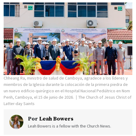
Chheang Ra, ministro de salud de Camboya, agradece a los líderes y
miembros de la Iglesia durante la colocación de la primera piedra de
un nuevo edificio quirúrgico en el Hospital Nacional Pediátrico en Nom
Penh, Camboya, el 15 de junio de 2026.
The Church of Jesus Christ of
Latter-day Saints
Por
Leah Bowers
Leah Bowers is a fellow with the Church News.