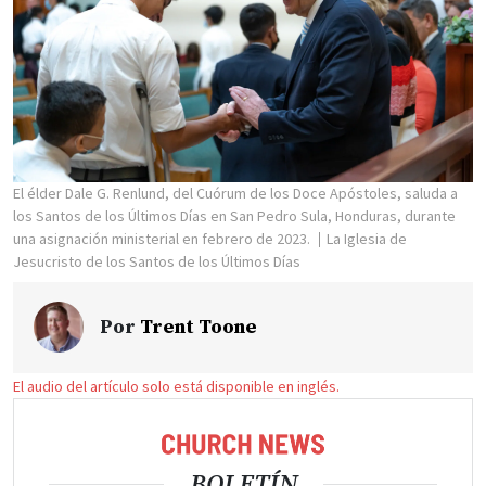
El élder Dale G. Renlund, del Cuórum de los Doce Apóstoles, saluda a
los Santos de los Últimos Días en San Pedro Sula, Honduras, durante
una asignación ministerial en febrero de 2023.
La Iglesia de
Jesucristo de los Santos de los Últimos Días
Por
Trent Toone
El audio del artículo solo está disponible en inglés.
BOLETÍN