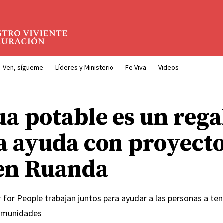
Ven, sígueme
Líderes y Ministerio
Fe Viva
Videos
ua potable es un regal
ia ayuda con proyecto
en Ruanda
r for People trabajan juntos para ayudar a las personas a te
comunidades