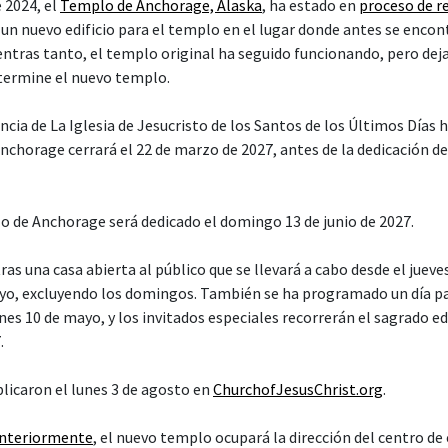
 2024, el
Templo de Anchorage, Alaska
, ha estado en
proceso de r
un nuevo edificio para el templo en el lugar donde antes se encon
entras tanto, el templo original ha seguido funcionando, pero deja
 termine el nuevo templo.
cia de La Iglesia de Jesucristo de los Santos de los Últimos Días 
nchorage cerrará el 22 de marzo de 2027, antes de la dedicación de
o de Anchorage será dedicado el domingo 13 de junio de 2027.
ras una casa abierta al público que se llevará a cabo desde el juev
yo, excluyendo los domingos. También se ha programado un día pa
es 10 de mayo, y los invitados especiales recorrerán el sagrado edif
.
blicaron el lunes 3 de agosto en
ChurchofJesusChrist.org
.
anteriormente
, el nuevo templo ocupará la dirección del centro de