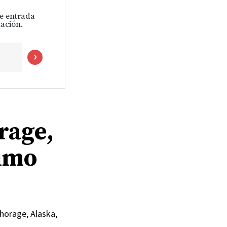
de entrada
ación.
rage,
ximo
chorage, Alaska,