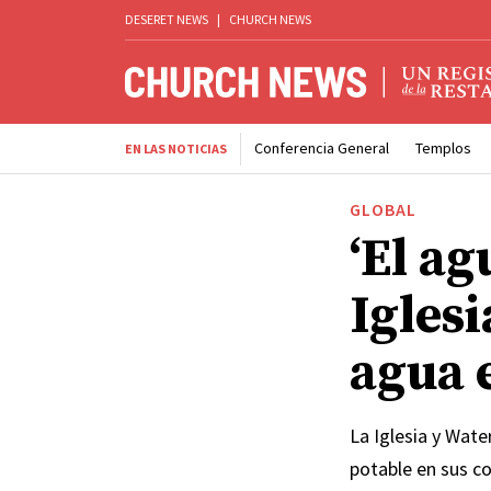
DESERET NEWS
|
CHURCH NEWS
Conferencia General
Templos
EN LAS NOTICIAS
GLOBAL
‘El ag
Igles
agua 
La Iglesia y Wate
potable en sus 