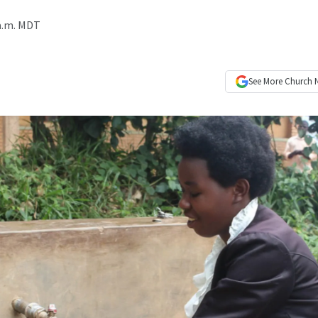
 a.m. MDT
See More
Church 