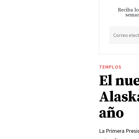
Reciba lo
seman
Correo elec
TEMPLOS
El nu
Alask
año
La Primera Presid