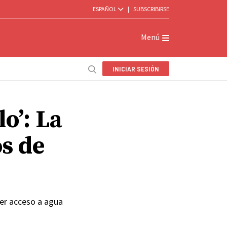
ESPAÑOL
|
SUBSCRIBIRSE
Menú
INICIAR SESIÓN
o’: La
s de
ner acceso a agua