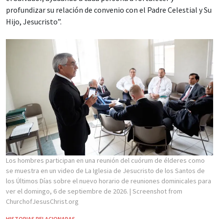
profundizar su relación de convenio con el Padre Celestial y Su
Hijo, Jesucristo”.
Los hombres participan en una reunión del cuórum de élderes como
se muestra en un video de La Iglesia de Jesucristo de los Santos de
los Últimos Días sobre el nuevo horario de reuniones dominicales para
ver el domingo, 6 de septiembre de 2026.
| Screenshot from
ChurchofJesusChrist.org
HISTORIAS RELACIONADAS