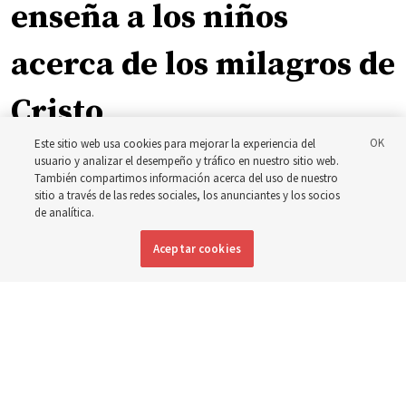
enseña a los niños
acerca de los milagros de
Cristo
Este sitio web usa cookies para mejorar la experiencia del
usuario y analizar el desempeño y tráfico en nuestro sitio web.
La inspiración que llevó a Shawna Edwards a escribir el
También compartimos información acerca del uso de nuestro
himno ‘El milagro’
sitio a través de las redes sociales, los anunciantes y los socios
de analítica.
5 agosto 2026, 10:50 a.m. MDT
Compartir
Aceptar cookies
Inglés
|
Portugués
|
Francés
DISPONIBLE EN: