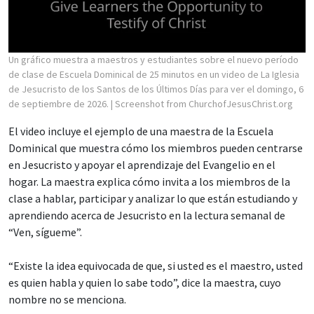
Un gráfico muestra a maestros y estudiantes sobre el nuevo período
de clase de Escuela Dominical de 25 minutos en un video de La Iglesia
de Jesucristo de los Santos de los Últimos Días para ver el domingo, 6
de septiembre de 2026.
| Screenshot from ChurchofJesusChrist.org
El video incluye el ejemplo de una maestra de la Escuela
Dominical que muestra cómo los miembros pueden centrarse
en Jesucristo y apoyar el aprendizaje del Evangelio en el
hogar. La maestra explica cómo invita a los miembros de la
clase a hablar, participar y analizar lo que están estudiando y
aprendiendo acerca de Jesucristo en la lectura semanal de
“Ven, sígueme”.
“Existe la idea equivocada de que, si usted es el maestro, usted
es quien habla y quien lo sabe todo”, dice la maestra, cuyo
nombre no se menciona.