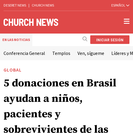
DESERET NEWS
|
CHURCH NEWS
ESPAÑOL
INICIAR SESIÓN
EN LAS NOTICIAS
Conferencia General
Templos
Ven, sígueme
Líderes y M
GLOBAL
5 donaciones en Brasil
ayudan a niños,
pacientes y
sobrevivientes de las