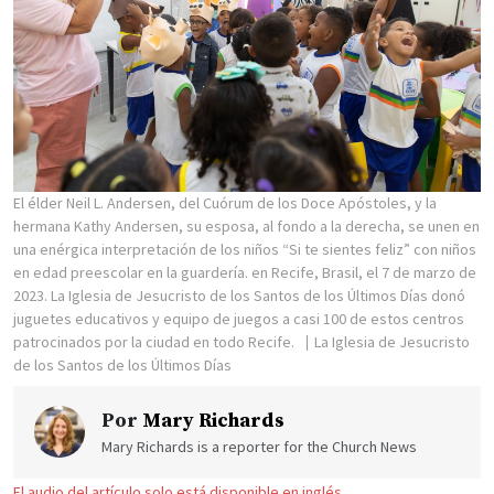
El élder Neil L. Andersen, del Cuórum de los Doce Apóstoles, y la
hermana Kathy Andersen, su esposa, al fondo a la derecha, se unen en
una enérgica interpretación de los niños “Si te sientes feliz” con niños
en edad preescolar en la guardería. en Recife, Brasil, el 7 de marzo de
2023. La Iglesia de Jesucristo de los Santos de los Últimos Días donó
juguetes educativos y equipo de juegos a casi 100 de estos centros
patrocinados por la ciudad en todo Recife.
La Iglesia de Jesucristo
de los Santos de los Últimos Días
Por
Mary Richards
Mary Richards is a reporter for the Church News
El audio del artículo solo está disponible en inglés.