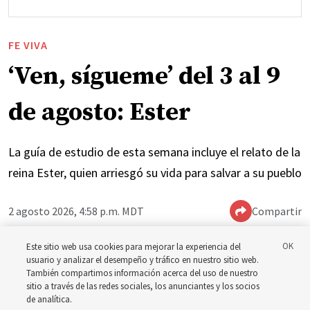
FE VIVA
‘Ven, sígueme’ del 3 al 9
de agosto: Ester
La guía de estudio de esta semana incluye el relato de la
reina Ester, quien arriesgó su vida para salvar a su pueblo
2 agosto 2026, 4:58 p.m. MDT
Compartir
Este sitio web usa cookies para mejorar la experiencia del
usuario y analizar el desempeño y tráfico en nuestro sitio web.
Inglés
|
Portugués
|
Francés
DISPONIBLE EN:
También compartimos información acerca del uso de nuestro
sitio a través de las redes sociales, los anunciantes y los socios
de analítica.