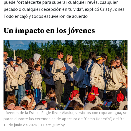
puede fortalecerte para superar cualquier revés, cualquier
pecado o cualquier decepción en tu vida”, explicó Cristy Jones.
Todo encajó y todos estuvieron de acuerdo.
Un impacto en los jóvenes
Jóvenes de la Estaca Eagle River Alaska, vestidos con ropa antigua, se
paran durante las ceremonias de apertura de "Camp Hesed's", del 9 al
13 de junio de 2026.
| T Bart Quimby