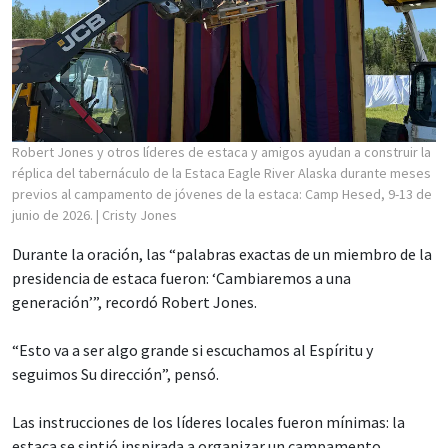
Robert Jones y otros líderes de estaca y amigos ayudan a construir la
réplica del tabernáculo de la Estaca Eagle River Alaska durante meses
previos al campamento de jóvenes de la estaca: Camp Hesed, 9-13 de
junio de 2026.
| Cristy Jones
Durante la oración, las “palabras exactas de un miembro de la
presidencia de estaca fueron: ‘Cambiaremos a una
generación’”, recordó Robert Jones.
“Esto va a ser algo grande si escuchamos al Espíritu y
seguimos Su dirección”, pensó.
Las instrucciones de los líderes locales fueron mínimas: la
estaca se sintió inspirada a organizar un campamento