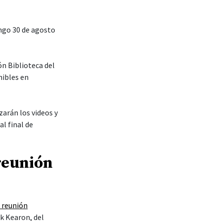
ingo 30 de agosto
ón Biblioteca del
nibles en
zarán los videos y
al final de
reunión
a reunión
ck Kearon, del