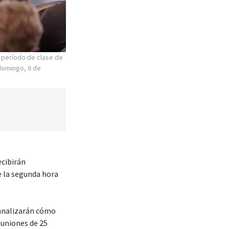
 período de clase de
 domingo, 6 de
ecibirán
e la segunda hora
 analizarán cómo
euniones de 25