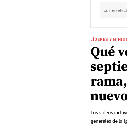
Correo elec
LÍDERES Y MINIS
Qué v
septi
rama,
nuevo
Los videos incluy
generales de la I