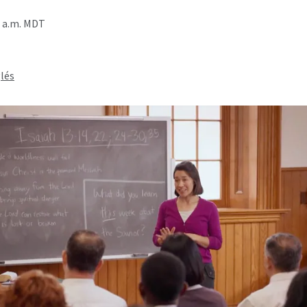
0 a.m. MDT
lés