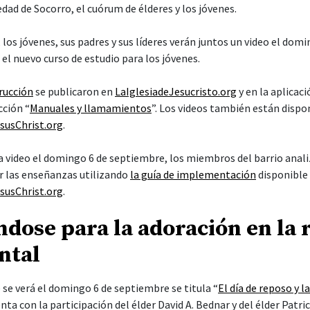
dad de Socorro, el cuórum de élderes y los jóvenes.
 los jóvenes, sus padres y sus líderes verán juntos un video el dom
a el nuevo curso de estudio para los jóvenes.
trucción
se publicaron en
LaIglesiadeJesucristo.org
y en la aplicaci
cción “
Manuales y llamamientos
”. Los videos también están dispo
susChrist.org
.
a video el domingo 6 de septiembre, los miembros del barrio anali
las enseñanzas utilizando
la guía de implementación
disponible 
susChrist.org
.
dose para la adoración en la 
ntal
 se verá el domingo 6 de septiembre se titula “
El día de reposo y l
enta con la participación del élder David A. Bednar y del élder Patri