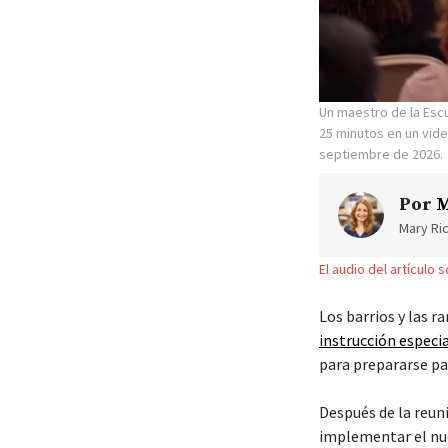
Un maestro de la Esc
25 minutos en un vide
septiembre de 2026.
Por
M
Mary Ric
El audio del artículo 
Los barrios y las r
instrucción especi
para prepararse par
Después de la reun
implementar el nue