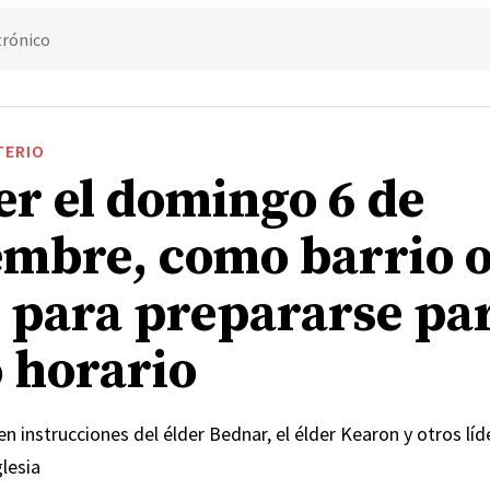
trónico
TERIO
er el domingo 6 de
embre, como barrio 
 para prepararse par
 horario
en instrucciones del élder Bednar, el élder Kearon y otros líde
glesia