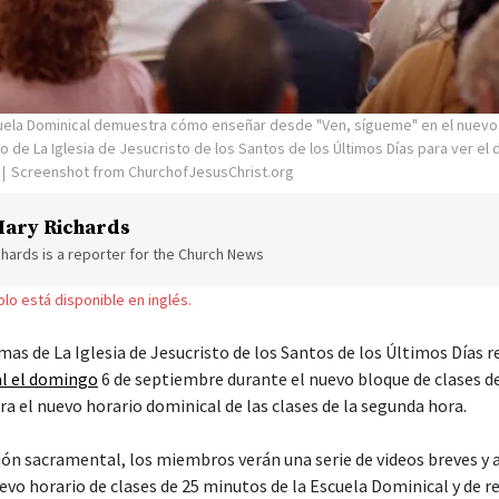
uela Dominical demuestra cómo enseñar desde "Ven, sígueme" en el nuevo
o de La Iglesia de Jesucristo de los Santos de los Últimos Días para ver el
Screenshot from ChurchofJesusChrist.org
ary Richards
hards is a reporter for the Church News
solo está disponible en inglés.
amas de La Iglesia de Jesucristo de los Santos de los Últimos Días r
al el domingo
6 de septiembre durante el nuevo bloque de clases d
a el nuevo horario dominical de las clases de la segunda hora.
ión sacramental, los miembros verán una serie de videos breves y
vo horario de clases de 25 minutos de la Escuela Dominical y de r