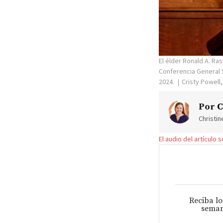
El élder Ronald A. Ra
Conferencia General S
2024.
Cristy Powell,
Por
C
Christi
El audio del artículo 
Reciba lo
seman