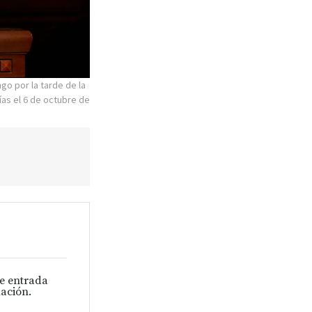
go por la tarde de la
ías el 6 de octubre de
de entrada
ación.