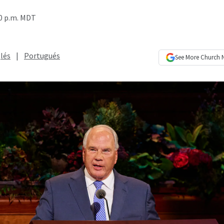
50 p.m. MDT
lés
|
Portugués
See More
Church 