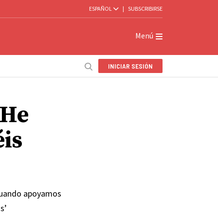
ESPAÑOL
|
SUBSCRIBIRSE
Menú
INICIAR SESIÓN
‘He
éis
 cuando apoyamos
s’