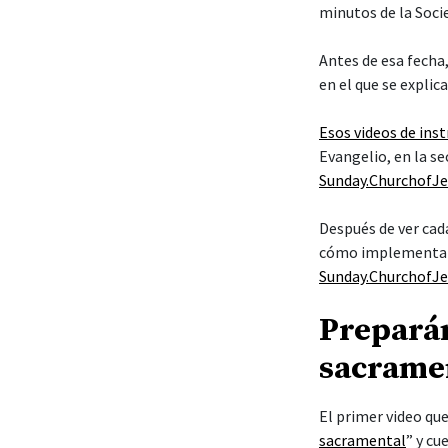
minutos de la Socie
Antes de esa fecha,
en el que se explic
Esos videos de ins
Evangelio, en la se
Sunday.ChurchofJe
Después de ver cad
cómo implementar 
Sunday.ChurchofJe
Preparán
sacrame
El primer video que
sacramental
” y cu