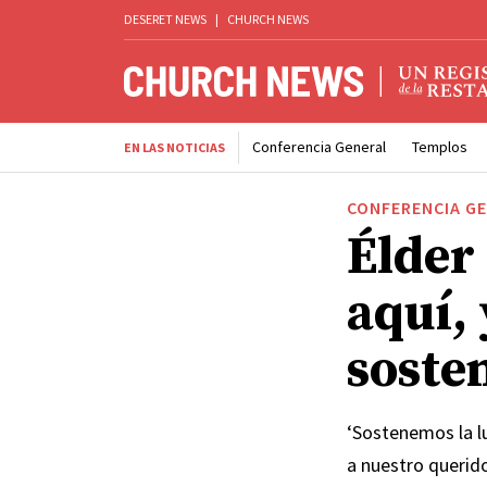
DESERET NEWS
|
CHURCH NEWS
Conferencia General
Templos
EN LAS NOTICIAS
CONFERENCIA G
Élder
aquí, 
sosten
‘Sostenemos la l
a nuestro querido