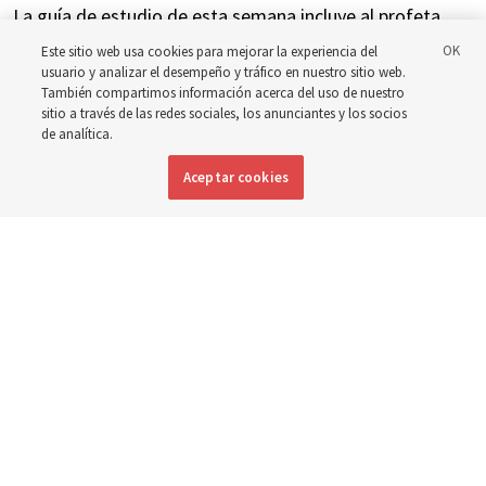
La guía de estudio de esta semana incluye al profeta
Eliseo y el relato de cómo Naamán fue sanado de la
Este sitio web usa cookies para mejorar la experiencia del
usuario y analizar el desempeño y tráfico en nuestro sitio web.
lepra
También compartimos información acerca del uso de nuestro
sitio a través de las redes sociales, los anunciantes y los socios
de analítica.
8 julio 2026, 7:29 a.m. MDT
Compartir
Aceptar cookies
Inglés
|
Portugués
|
Francés
DISPONIBLE EN: