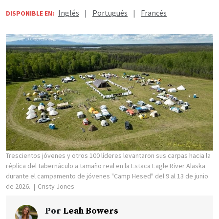
Inglés
|
Portugués
|
Francés
DISPONIBLE EN:
Trescientos jóvenes y otros 100 líderes levantaron sus carpas hacia la
réplica del tabernáculo a tamaño real en la Estaca Eagle River Alaska
durante el campamento de jóvenes "Camp Hesed" del 9 al 13 de junio
de 2026.
Cristy Jones
Por
Leah Bowers