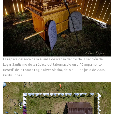
La réplica del Arca de la Alianza descansa dentro de la sección del
Lugar Santísimo de la réplica del tabernáculo en el "Campamento
Hesed" de la Estaca Eagle River Alaska, del 9 al 13 de junio de 2026.
|
Cristy Jones