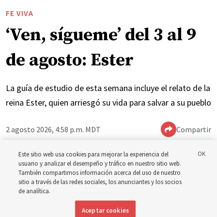
FE VIVA
‘Ven, sígueme’ del 3 al 9
de agosto: Ester
La guía de estudio de esta semana incluye el relato de la
reina Ester, quien arriesgó su vida para salvar a su pueblo
2 agosto 2026, 4:58 p.m. MDT
Compartir
Este sitio web usa cookies para mejorar la experiencia del
usuario y analizar el desempeño y tráfico en nuestro sitio web.
Inglés
|
Portugués
|
Francés
DISPONIBLE EN:
También compartimos información acerca del uso de nuestro
sitio a través de las redes sociales, los anunciantes y los socios
de analítica.
Aceptar cookies