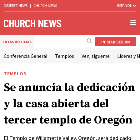
DESERET NEWS
|
CHURCH NEWS
ESPAÑOL
INICIAR SESIÓN
EN LAS NOTICIAS
Conferencia General
Templos
Ven, sígueme
Líderes y M
TEMPLOS
Se anuncia la dedicación
y la casa abierta del
tercer templo de Oregón
El Templo de Willamette Valley, Oregón, será dedicado