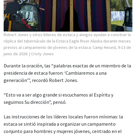
Robert Jones y otros líderes de estaca y amigos ayudan a construir la
réplica del tabernáculo de la Estaca Eagle River Alaska durante meses
previos al campamento de jóvenes de la estaca: Camp Hesed, 9-13 de
junio de 2026.
| Cristy Jones
Durante la oración, las “palabras exactas de un miembro de la
presidencia de estaca fueron: ‘Cambiaremos a una
generación’”, recordó Robert Jones.
“Esto va a ser algo grande si escuchamos al Espíritu y
seguimos Su dirección”, pensó.
Las instrucciones de los líderes locales fueron mínimas: la
estaca se sintió inspirada a organizar un campamento
conjunto para hombres y mujeres jóvenes, centrado en el