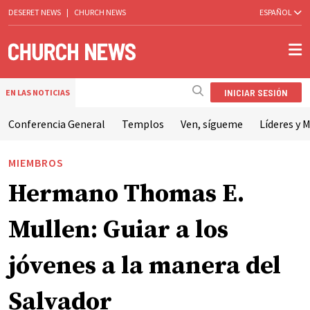
DESERET NEWS
|
CHURCH NEWS
ESPAÑOL
INICIAR SESIÓN
EN LAS NOTICIAS
Conferencia General
Templos
Ven, sígueme
Líderes y M
MIEMBROS
Hermano Thomas E.
Mullen: Guiar a los
jóvenes a la manera del
Salvador