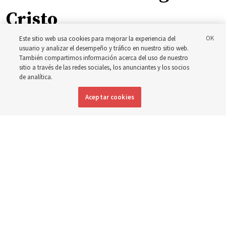
Cristo
Este sitio web usa cookies para mejorar la experiencia del
La inspiración que llevó a Shawna Edwards a escribir el
usuario y analizar el desempeño y tráfico en nuestro sitio web.
También compartimos información acerca del uso de nuestro
himno ‘El milagro’
sitio a través de las redes sociales, los anunciantes y los socios
de analítica.
5 agosto 2026, 10:50 a.m. MDT
Compartir
Aceptar cookies
Inglés
|
Portugués
|
Francés
DISPONIBLE EN: