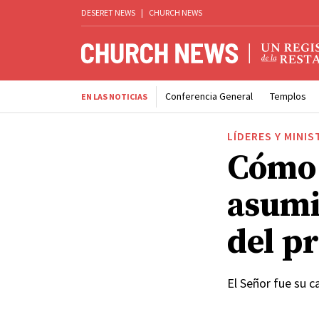
DESERET NEWS
|
CHURCH NEWS
Conferencia General
Templos
EN LAS NOTICIAS
LÍDERES Y MINIS
Cómo 
asumi
del p
El Señor fue su 