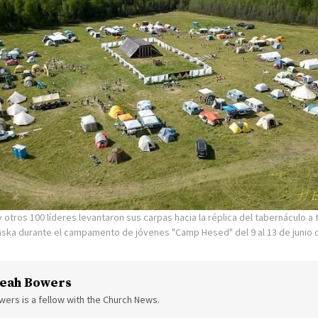
 otros 100 líderes levantaron sus carpas hacia la réplica del tabernáculo a 
laska durante el campamento de jóvenes "Camp Hesed" del 9 al 13 de junio 
eah Bowers
ers is a fellow with the Church News.