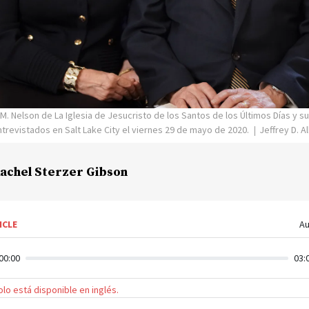
 M. Nelson de La Iglesia de Jesucristo de los Santos de los Últimos Días y 
trevistados en Salt Lake City el viernes 29 de mayo de 2020.
Jeffrey D. 
achel Sterzer Gibson
ICLE
Au
00:00
03:
solo está disponible en inglés.