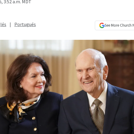
, 3:52 a.m. MDT
lés
|
Portugués
See More
Church 