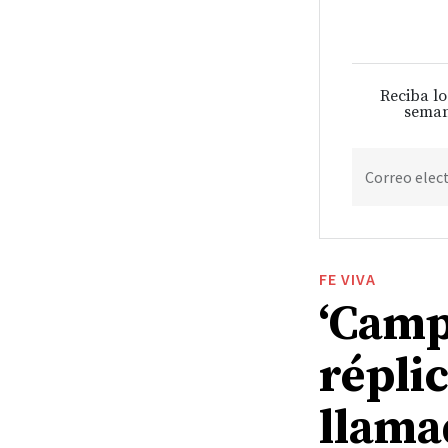
Reciba lo
seman
Correo elec
FE VIVA
‘Camp
répli
llama