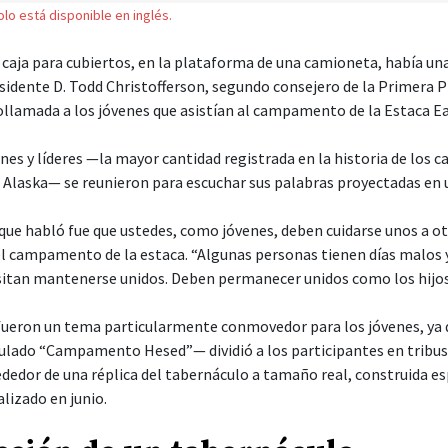
solo está disponible en inglés.
caja para cubiertos, en la plataforma de una camioneta, había u
esidente D. Todd Christofferson, segundo consejero de la Primera P
llamada a los jóvenes que asistían al campamento de la Estaca Eag
nes y líderes —la mayor cantidad registrada en la historia de los
, Alaska— se reunieron para escuchar sus palabras proyectadas en 
 que habló fue que ustedes, como jóvenes, deben cuidarse unos a otr
el campamento de la estaca. “Algunas personas tienen días malos y
itan mantenerse unidos. Deben permanecer unidos como los hijos 
l fueron un tema particularmente conmovedor para los jóvenes, ya 
ado “Campamento Hesed”— dividió a los participantes en tribus, 
dedor de una réplica del tabernáculo a tamaño real, construida e
izado en junio.