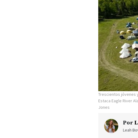
Trescientos jóvenes y
Estaca Eagle River A
Jones
Por
L
Leah Bow