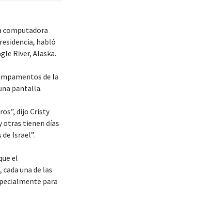
na computadora
residencia, habló
le River, Alaska.
 campamentos de la
una pantalla.
os”, dijo Cristy
 otras tienen días
de Israel”.
que el
cada una de las
specialmente para