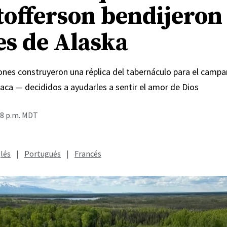
tofferson bendijeron
es de Alaska
Jones construyeron una réplica del tabernáculo para el cam
aca — decididos a ayudarles a sentir el amor de Dios
48 p.m. MDT
lés
|
Portugués
|
Francés