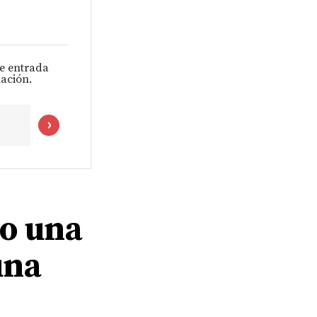
de entrada
ación.
o una
una