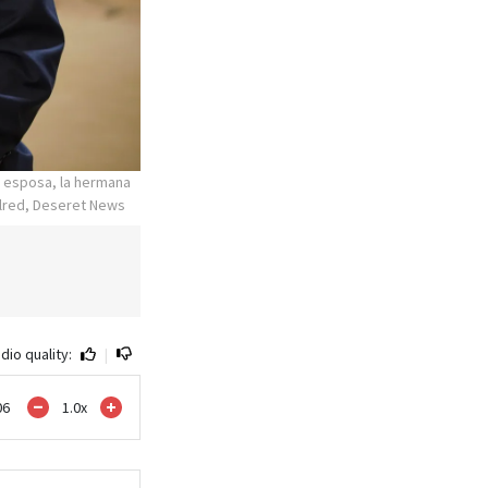
su esposa, la hermana
Allred, Deseret News
dio quality:
|
06
1.0
x