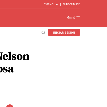
ESPAÑOL
|
SUBSCRIBIRSE
Menú
INICIAR SESIÓN
elson
osa