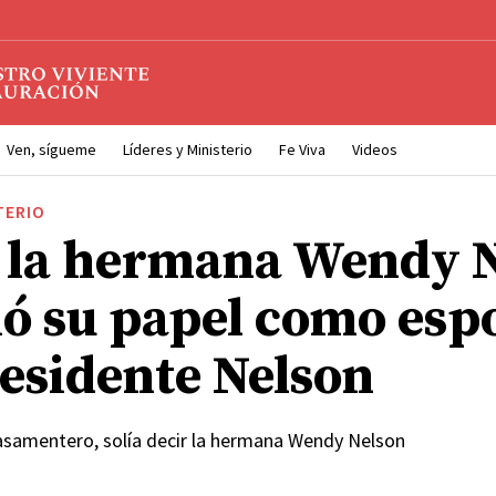
Ven, sígueme
Líderes y Ministerio
Fe Viva
Videos
TERIO
la hermana Wendy N
ó su papel como esp
residente Nelson
casamentero, solía decir la hermana Wendy Nelson