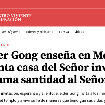
Ven, sígueme
Líderes y Ministerio
Fe Viva
Videos
TERIO
der Gong enseña en M
nta casa del Señor in
ama santidad al Seño
invitación, esperanza y aliento, el élder Gong invita a los mi
el templo y a vivir su fe de maneras que bendigan sus vidas y