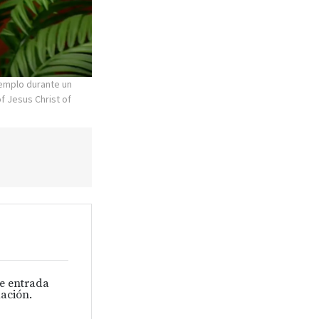
templo durante un
f Jesus Christ of
de entrada
ación.