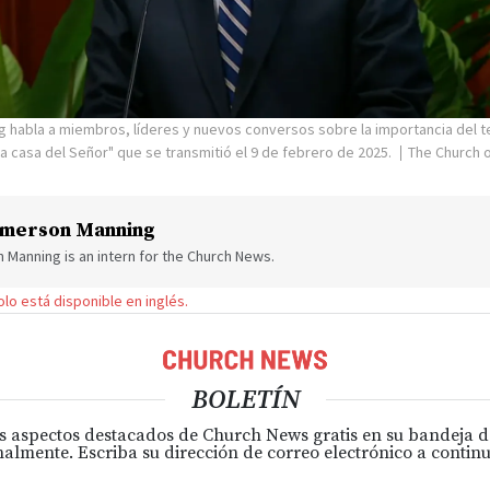
ng habla a miembros, líderes y nuevos conversos sobre la importancia del 
La casa del Señor" que se transmitió el 9 de febrero de 2025.
The Church o
merson Manning
Manning is an intern for the Church News.
solo está disponible en inglés.
BOLETÍN
s aspectos destacados de Church News gratis en su bandeja 
almente. Escriba su dirección de correo electrónico a continu