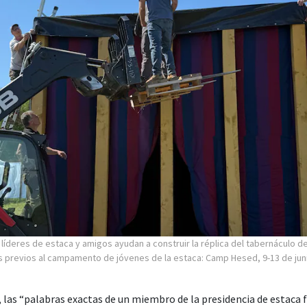
líderes de estaca y amigos ayudan a construir la réplica del tabernáculo de
 previos al campamento de jóvenes de la estaca: Camp Hesed, 9-13 de jun
, las “palabras exactas de un miembro de la presidencia de estaca 