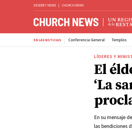
DESERET NEWS
|
CHURCH NEWS
Conferencia General
Templos
EN LAS NOTICIAS
LÍDERES Y MINIS
El él
‘La sa
procl
En su mensaje de 
las bendiciones d