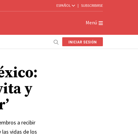
ESPAÑOL
|
SUBSCRIBIRSE
Menú
INICIAR SESIÓN
éxico:
vita y
r’
embros a recibir
 las vidas de los