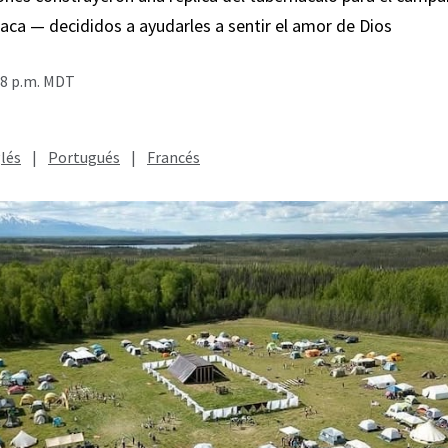
aca — decididos a ayudarles a sentir el amor de Dios
48 p.m. MDT
lés
|
Portugués
|
Francés