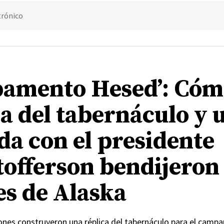
trónico
amento Hesed’: Cóm
ca del tabernáculo y 
da con el presidente
tofferson bendijeron
es de Alaska
Jones construyeron una réplica del tabernáculo para el cam