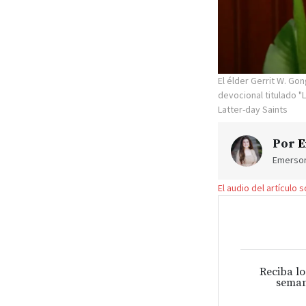
El élder Gerrit W. Go
devocional titulado "
Latter-day Saints
Por
E
Emerson 
El audio del artículo 
Reciba lo
seman