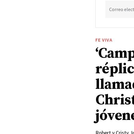
Correo elec
FE VIVA
‘Camp
répli
llama
Chris
jóven
Robert y Cristy 