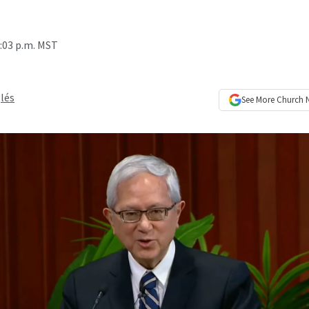
2:03 p.m. MST
lés
See More
Church 