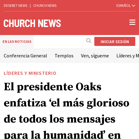
DESERET NEWS
|
CHURCH NEWS
ESPAÑOL
INICIAR SESIÓN
EN LAS NOTICIAS
Conferencia General
Templos
Ven, sígueme
Líderes y M
LÍDERES Y MINISTERIO
El presidente Oaks
enfatiza ‘el más glorioso
de todos los mensajes
para la humanidad’ en