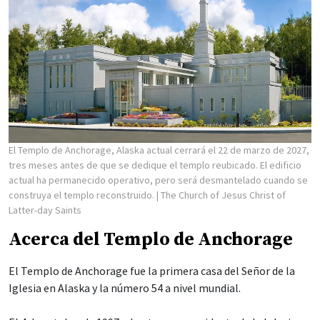
El Templo de Anchorage, Alaska actual cerrará el 22 de marzo de 2027,
tres meses antes de que se dedique el templo reubicado. El edificio
actual ha permanecido operativo, pero será desmantelado cuando se
construya el templo reconstruido.
| The Church of Jesus Christ of
Latter-day Saints
Acerca del Templo de Anchorage
El Templo de Anchorage fue la primera casa del Señor de la
Iglesia en Alaska y la número 54 a nivel mundial.