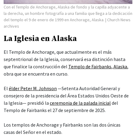
Con el Templo de Anchorage, Alaska de fondo y la capilla adyacente a
la derecha, un hombre fotografía a una familia que llega a la dedicación
del templo el 9 de enero de 1999 en Anchorage, Alaska.
| Church News
archives
La Iglesia en Alaska
El Templo de Anchorage, que actualmente es el más
septentrional de la Iglesia, conservará esa distinción hasta
que finalice la construcción del
Templo de Fairbanks, Alaska
,
obra que se encuentra en curso.
El
élder Peter M. Johnson
—Setenta Autoridad General y
consejero de la presidencia del Área Estados Unidos Oeste de
la Iglesia— presidió la
ceremonia de la palada inicial
del
Templo de Fairbanks el 27 de septiembre de 2025.
Los templos de Anchorage y Fairbanks son las dos únicas
casas del Señor en el estado.