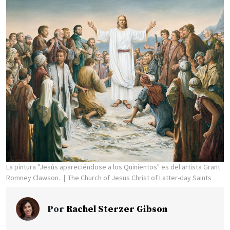
La pintura "Jesús apareciéndose a los Quinientos" es del artista Grant
Romney Clawson.
The Church of Jesus Christ of Latter-day Saints
Por
Rachel Sterzer Gibson