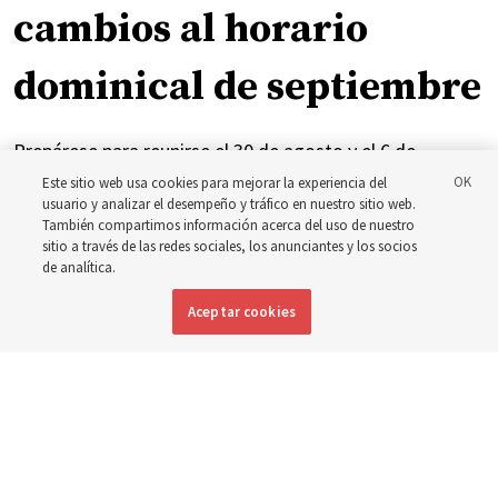
cambios al horario
dominical de septiembre
Prepárese para reunirse el 30 de agosto y el 6 de
septiembre para analizar la implementación del nuevo
Este sitio web usa cookies para mejorar la experiencia del
usuario y analizar el desempeño y tráfico en nuestro sitio web.
horario
También compartimos información acerca del uso de nuestro
sitio a través de las redes sociales, los anunciantes y los socios
de analítica.
3 agosto 2026, 3:11 p.m. MDT
Compartir
Aceptar cookies
Inglés
|
Portugués
|
Francés
DISPONIBLE EN: