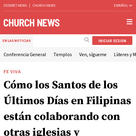
DESERET NEWS
|
CHURCH NEWS
ESPAÑOL
INICIAR SESIÓN
EN LAS NOTICIAS
Conferencia General
Templos
Ven, sígueme
Líderes y M
FE VIVA
Cómo los Santos de los
Últimos Días en Filipinas
están colaborando con
otras iglesias y