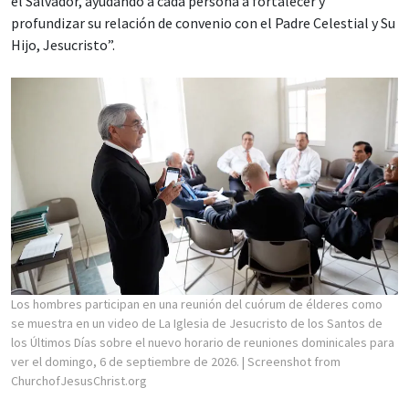
el Salvador, ayudando a cada persona a fortalecer y
profundizar su relación de convenio con el Padre Celestial y Su
Hijo, Jesucristo”.
Los hombres participan en una reunión del cuórum de élderes como
se muestra en un video de La Iglesia de Jesucristo de los Santos de
los Últimos Días sobre el nuevo horario de reuniones dominicales para
ver el domingo, 6 de septiembre de 2026.
| Screenshot from
ChurchofJesusChrist.org