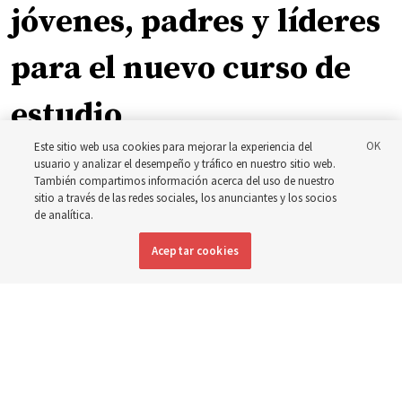
jóvenes, padres y líderes
para el nuevo curso de
estudio
Este sitio web usa cookies para mejorar la experiencia del
usuario y analizar el desempeño y tráfico en nuestro sitio web.
El presidente Farnes y la presidenta Freeman responden
También compartimos información acerca del uso de nuestro
a la pregunta: ‘¿Cuál es la fortaleza de la juventud?’
sitio a través de las redes sociales, los anunciantes y los socios
de analítica.
8 agosto 2026, 2:00 a.m. MDT
Compartir
Aceptar cookies
Inglés
DISPONIBLE EN: