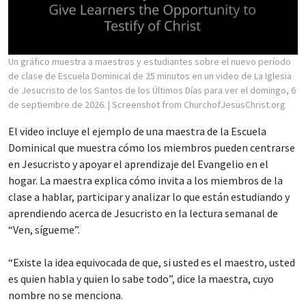
Un gráfico muestra a maestros y estudiantes sobre el nuevo período
de clase de Escuela Dominical de 25 minutos en un video de La Iglesia
de Jesucristo de los Santos de los Últimos Días para ver el domingo, 6
de septiembre de 2026.
| Screenshot from ChurchofJesusChrist.org
El video incluye el ejemplo de una maestra de la Escuela
Dominical que muestra cómo los miembros pueden centrarse
en Jesucristo y apoyar el aprendizaje del Evangelio en el
hogar. La maestra explica cómo invita a los miembros de la
clase a hablar, participar y analizar lo que están estudiando y
aprendiendo acerca de Jesucristo en la lectura semanal de
“Ven, sígueme”.
“Existe la idea equivocada de que, si usted es el maestro, usted
es quien habla y quien lo sabe todo”, dice la maestra, cuyo
nombre no se menciona.