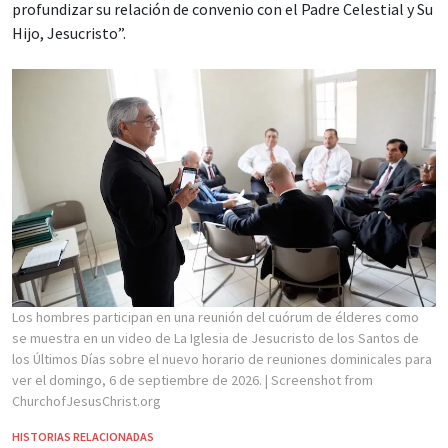
profundizar su relación de convenio con el Padre Celestial y Su
Hijo, Jesucristo”.
Los hombres participan en una reunión del cuórum de élderes como
se muestra en un video de La Iglesia de Jesucristo de los Santos de
los Últimos Días sobre el nuevo horario de reuniones dominicales para
ver el domingo, 6 de septiembre de 2026.
| Screenshot from
ChurchofJesusChrist.org
HISTORIAS RELACIONADAS