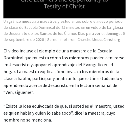
Un gráfico muestra a maestros y estudiantes sobre el nuevo período
de clase de Escuela Dominical de 25 minutos en un video de La Iglesia
de Jesucristo de los Santos de los Últimos Días para ver el domingo, 6
de septiembre de 2026.
| Screenshot from ChurchofJesusChrist.org
El video incluye el ejemplo de una maestra de la Escuela
Dominical que muestra cómo los miembros pueden centrarse
en Jesucristo y apoyar el aprendizaje del Evangelio en el
hogar. La maestra explica cómo invita a los miembros de la
clase a hablar, participar y analizar lo que están estudiando y
aprendiendo acerca de Jesucristo en la lectura semanal de
“Ven, sígueme”.
“Existe la idea equivocada de que, si usted es el maestro, usted
es quien habla y quien lo sabe todo”, dice la maestra, cuyo
nombre no se menciona.