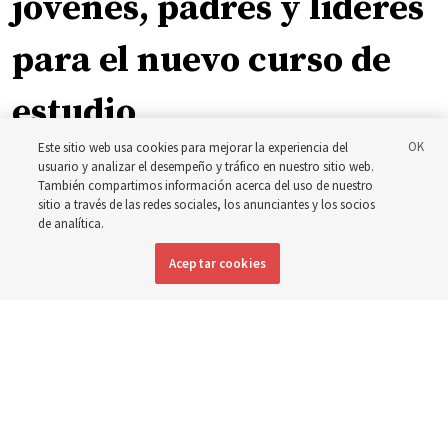
jóvenes, padres y líderes
para el nuevo curso de
estudio
Este sitio web usa cookies para mejorar la experiencia del
usuario y analizar el desempeño y tráfico en nuestro sitio web.
El presidente Farnes y la presidenta Freeman responden
También compartimos información acerca del uso de nuestro
a la pregunta: ‘¿Cuál es la fortaleza de la juventud?’
sitio a través de las redes sociales, los anunciantes y los socios
de analítica.
8 agosto 2026, 2:00 a.m. MDT
Compartir
Aceptar cookies
Inglés
|
Portugués
|
Francés
DISPONIBLE EN: