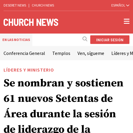
DESERET NEWS
|
CHURCH NEWS
ESPAÑOL
INICIAR SESIÓN
EN LAS NOTICIAS
Conferencia General
Templos
Ven, sígueme
Líderes y M
LÍDERES Y MINISTERIO
Se nombran y sostienen
61 nuevos Setentas de
Área durante la sesión
de liderazgo de la