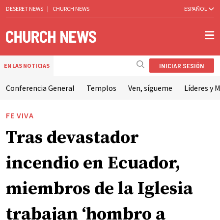
DESERET NEWS
|
CHURCH NEWS
ESPAÑOL
INICIAR SESIÓN
EN LAS NOTICIAS
Conferencia General
Templos
Ven, sígueme
Líderes y M
FE VIVA
Tras devastador
incendio en Ecuador,
miembros de la Iglesia
trabajan ‘hombro a