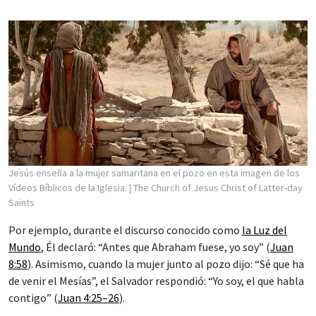
Jesús enseña a la mujer samaritana en el pozo en esta imagen de los
Vídeos Bíblicos de la Iglesia.
| The Church of Jesus Christ of Latter-day
Saints
Por ejemplo, durante el discurso conocido como
la Luz del
Mundo
, Él declaró: “Antes que Abraham fuese, yo soy” (
Juan
8:58
). Asimismo, cuando la mujer junto al pozo dijo: “Sé que ha
de venir el Mesías”, el Salvador respondió: “Yo soy, el que habla
contigo” (
Juan 4:25–26
).