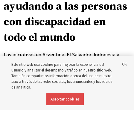
ayudando a las personas
con discapacidad en
todo el mundo
Las iniciativas en Argentina, El Salvador, Indonesia y
Brasil se han centrado en brindar atención y apoyo a las
Este sitio web usa cookies para mejorar la experiencia del
usuario y analizar el desempeño y tráfico en nuestro sitio web.
personas con discapacidad
También compartimos información acerca del uso de nuestro
sitio a través de las redes sociales, los anunciantes y los socios
de analítica.
6 agosto 2026, 7:49 p.m. MDT
Compartir
Aceptar cookies
Inglés
|
Portugués
DISPONIBLE EN: