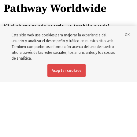
Pathway Worldwide
‘Si el obispo puede hacerlo, yo también puedo’
Este sitio web usa cookies para mejorar la experiencia del
usuario y analizar el desempeño y tráfico en nuestro sitio web.
5 agosto 2026, 1:18 p.m. MDT
Compartir
También compartimos información acerca del uso de nuestro
sitio a través de las redes sociales, los anunciantes y los socios
de analítica.
Inglés
|
Portugués
|
Francés
DISPONIBLE EN:
Aceptar cookies