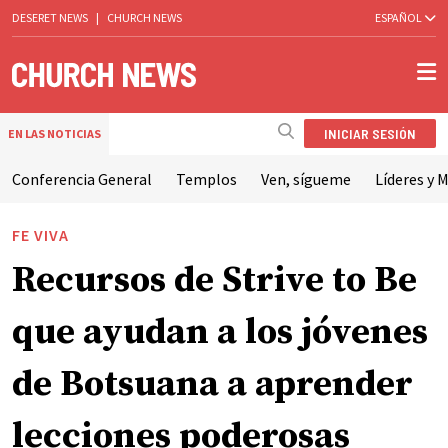
DESERET NEWS
|
CHURCH NEWS
ESPAÑOL
INICIAR SESIÓN
EN LAS NOTICIAS
Conferencia General
Templos
Ven, sígueme
Líderes y M
FE VIVA
Recursos de Strive to Be
que ayudan a los jóvenes
de Botsuana a aprender
lecciones poderosas