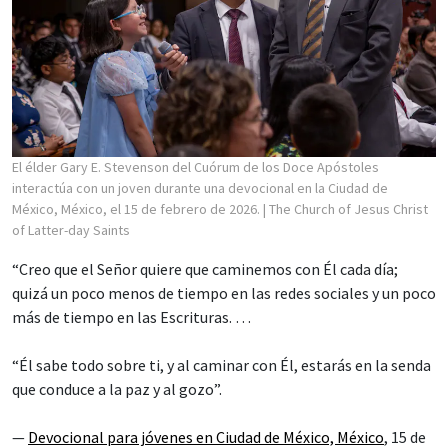
El élder Gary E. Stevenson del Cuórum de los Doce Apóstoles
interactúa con un joven durante una devocional en la Ciudad de
México, México, el 15 de febrero de 2026.
| The Church of Jesus Christ
of Latter-day Saints
“Creo que el Señor quiere que caminemos con Él cada día;
quizá un poco menos de tiempo en las redes sociales y un poco
más de tiempo en las Escrituras. …
“Él sabe todo sobre ti, y al caminar con Él, estarás en la senda
que conduce a la paz y al gozo”.
—
Devocional para jóvenes en Ciudad de México, México
, 15 de