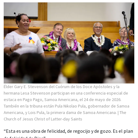
Élder Gary E. Stevenson del Cuórum de los Doce Apóstoles y la
hermana Lesa Stevenson participan en una conferencia especial de
estaca en Pago Pago, Samoa Americana, el 24 de mayo de 2026.
También en la tribuna están Pula Nikolao Pula, gobernador de Samoa
Americana, y Lois Pula, la primera dama de Samoa Americana.
| The
Church of Jesus Christ of Latter-day Saints
“Esta es una obra de felicidad, de regocijo y de gozo. Es el plan