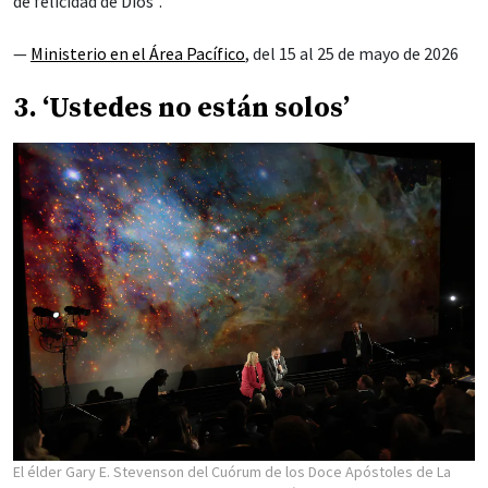
de felicidad de Dios”.
—
Ministerio en el Área Pacífico
, del 15 al 25 de mayo de 2026
3. ‘Ustedes no están solos’
El élder Gary E. Stevenson del Cuórum de los Doce Apóstoles de La