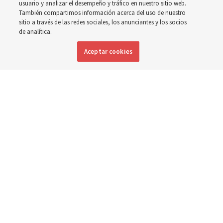
nacidos y las madres en
usuario y analizar el desempeño y tráfico en nuestro sitio web.
También compartimos información acerca del uso de nuestro
toda Asia
sitio a través de las redes sociales, los anunciantes y los socios
de analítica.
Aceptar cookies
La Iglesia ha donado equipos, fondos y un nuevo edificio
para mejorar la atención materna e infantil, desde
Mongolia hasta Tailandia
5 agosto 2026, 6:00 p.m. MDT
Compartir
Inglés
|
Portugués
DISPONIBLE EN: