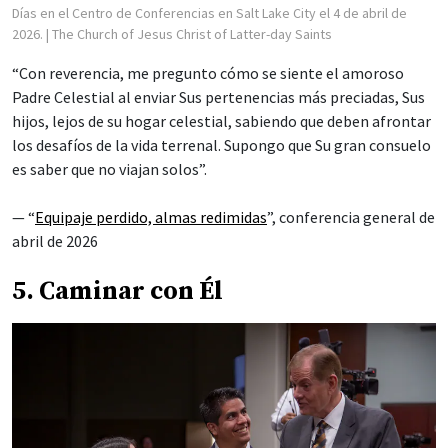
Días en el Centro de Conferencias en Salt Lake City el 4 de abril de
2026.
| The Church of Jesus Christ of Latter-day Saints
“Con reverencia, me pregunto cómo se siente el amoroso
Padre Celestial al enviar Sus pertenencias más preciadas, Sus
hijos, lejos de su hogar celestial, sabiendo que deben afrontar
los desafíos de la vida terrenal. Supongo que Su gran consuelo
es saber que no viajan solos”.
— “
Equipaje perdido, almas redimidas
”, conferencia general de
abril de 2026
5. Caminar con Él