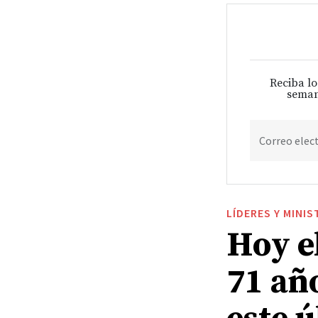
Reciba lo
seman
Correo elec
LÍDERES Y MINIS
Hoy e
71 año