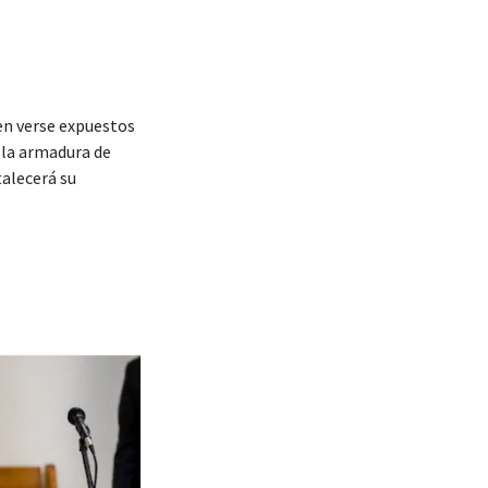
en verse expuestos
 la armadura de
rtalecerá su