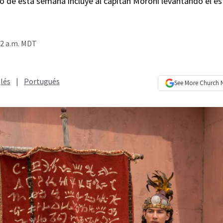
o de esta semana incluye al capitán Moroni levantando el es
02 a.m. MDT
lés
|
Portugués
See More
Church 