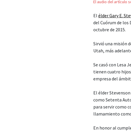
El audio del artículo 
El
élder Gary E. St
del Cuórum de los D
octubre de 2015.
Sirvió una misión 
Utah, más adelant
Se casó con Lesa J
tienen cuatro hijos
empresa del ámbito 
El élder Stevenson
como Setenta Autor
para servir como co
llamamiento como a
En honor al cumple