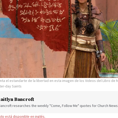
anta el estandarte de la libertad en esta imagen de los Videos del Libro de
ter-day Saints
aitlyn Bancroft
 Bancroft researches the weekly "Come, Follow Me" quotes for Church News
solo está disponible en inglés.