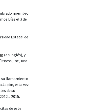
 nombrado miembro
imos Días el 3 de
rsidad Estatal de
ho
(en inglés), y
itness, Inc., una
.
as su llamamiento
a Japón, esta vez
ntes de su
2012 a 2015.
citas de este