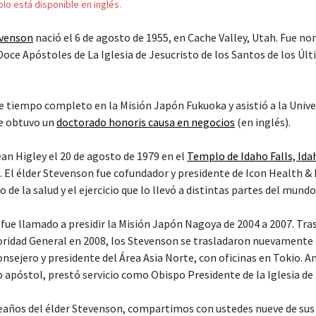
solo está disponible en inglés.
evenson
nació el 6 de agosto de 1955, en Cache Valley, Utah. Fue
oce Apóstoles de La Iglesia de Jesucristo de los Santos de los Últ
de tiempo completo en la Misión Japón Fukuoka y asistió a la Unive
e obtuvo un
doctorado honoris causa en negocios
(en inglés).
ean Higley el 20 de agosto de 1979 en el
Templo de Idaho Falls, Ida
. El élder Stevenson fue cofundador y presidente de Icon Health & F
de la salud y el ejercicio que lo llevó a distintas partes del mundo
 fue llamado a presidir la Misión Japón Nagoya de 2004 a 2007. Tr
idad General en 2008, los Stevenson se trasladaron nuevamente 
nsejero y presidente del Área Asia Norte, con oficinas en Tokio. A
póstol, prestó servicio como Obispo Presidente de la Iglesia de 
años del élder Stevenson, compartimos con ustedes nueve de sus 