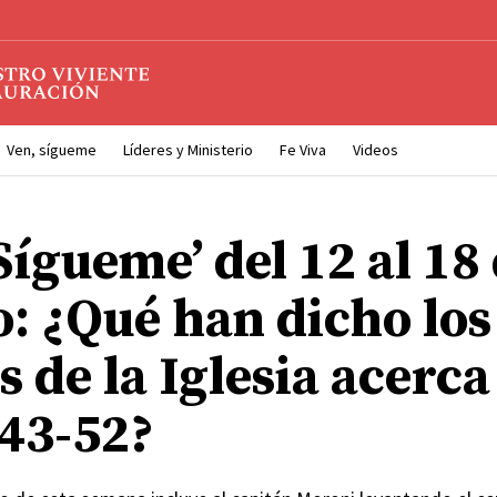
Ven, sígueme
Líderes y Ministerio
Fe Viva
Videos
Sígueme’ del 12 al 18
o: ¿Qué han dicho los
s de la Iglesia acerca
43-52?