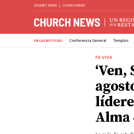
DESERET NEWS
|
CHURCH NEWS
Conferencia General
Templos
EN LAS NOTICIAS
FE VIVA
‘Ven, 
agost
lídere
Alma 