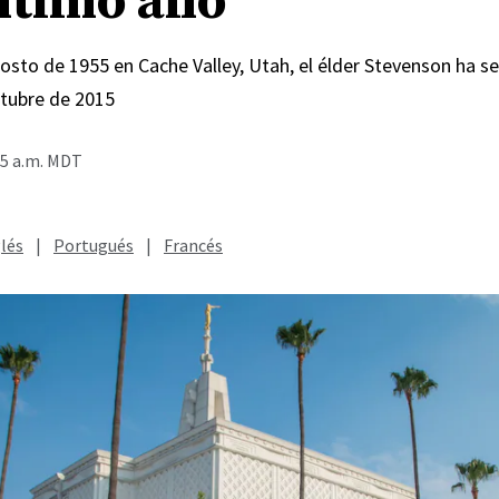
último año
gosto de 1955 en Cache Valley, Utah, el élder Stevenson ha 
tubre de 2015
05 a.m. MDT
lés
|
Portugués
|
Francés