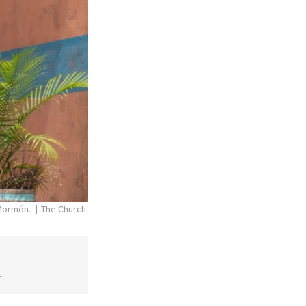
 Mormón.
The Church
.