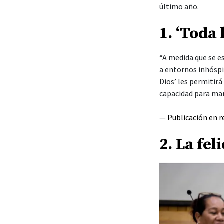
último año.
1. ‘Toda
“A medida que se e
a entornos inhóspi
Dios’ les permitirá
capacidad para mant
—
Publicación en r
2. La fel