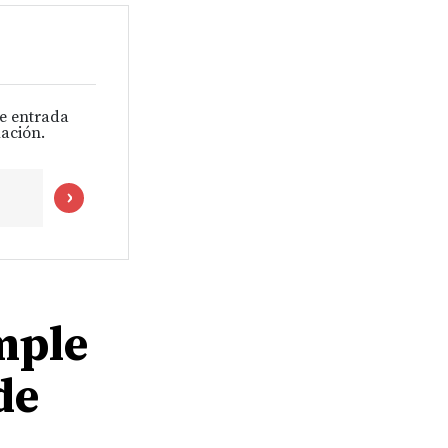
de entrada
ación.
mple
de