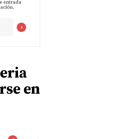
de entrada
ación.
geria
irse en