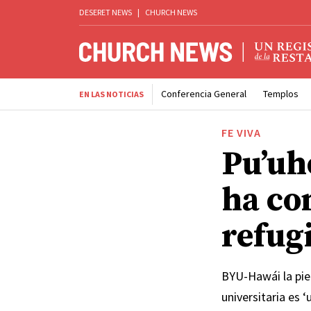
DESERET NEWS
|
CHURCH NEWS
Conferencia General
Templos
EN LAS NOTICIAS
FE VIVA
Pu’uh
ha co
refugi
BYU-Hawái la pied
universitaria es 