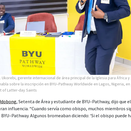
. Ukorebi, gerente internacional de área principal de la Iglesia para África y
 habla sobre la inscripción en BYU–Pathway Worldwide en Lagos, Nigeria, en 
t of Latter-day Saints
 Udobong
, Setenta de Área y estudiante de BYU–Pathway, dijo que e
 gran influencia. “Cuando servía como obispo, muchos miembros s
en BYU–Pathway. Algunos bromeaban diciendo: ‘Si el obispo puede 