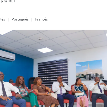
8 p.m. MDT
lés
|
Portugués
|
Francés