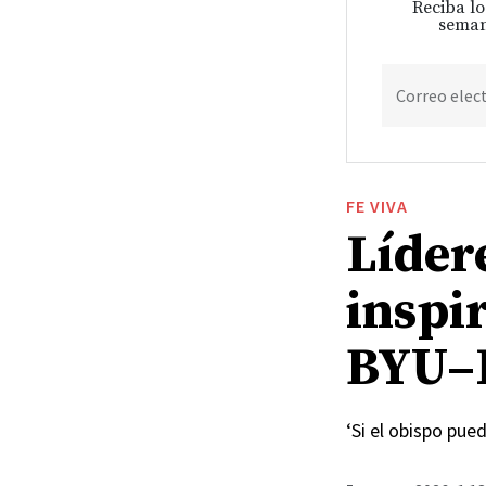
Reciba lo
seman
Correo elec
FE VIVA
Lídere
inspir
BYU–
‘Si el obispo pue