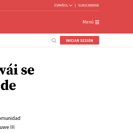
ESPAÑOL
|
SUBSCRIBIRSE
Menú
INICIAR SESIÓN
ái se
 de
 comunidad
uwe III