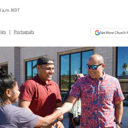
0 a.m. MDT
lés
|
Portugués
See More
Church 