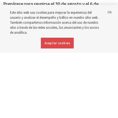
Prepárese para reunirse el 30 de agosto y el 6 de
septiembre para analizar la implementación del nuevo
Este sitio web usa cookies para mejorar la experiencia del
usuario y analizar el desempeño y tráfico en nuestro sitio web.
horario
También compartimos información acerca del uso de nuestro
sitio a través de las redes sociales, los anunciantes y los socios
de analítica.
3 agosto 2026, 3:11 p.m. MDT
Compartir
Aceptar cookies
Inglés
|
Portugués
|
Francés
DISPONIBLE EN: