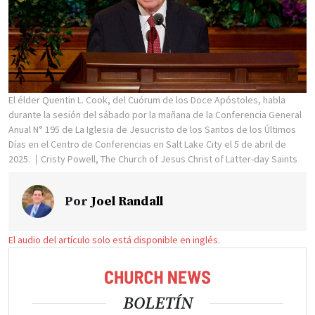
El élder Quentin L. Cook, del Cuórum de los Doce Apóstoles, habla
durante la sesión del sábado por la mañana de la Conferencia General
Anual N° 195 de La Iglesia de Jesucristo de los Santos de los Últimos
Días en el Centro de Conferencias en Salt Lake City el 5 de abril de
2025.
Cristy Powell, The Church of Jesus Christ of Latter-day Saints
Por
Joel Randall
El audio del artículo solo está disponible en inglés.
BOLETÍN