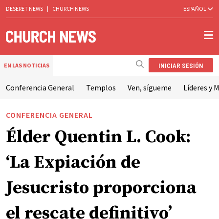
DESERET NEWS
|
CHURCH NEWS
ESPAÑOL
INICIAR SESIÓN
EN LAS NOTICIAS
Conferencia General
Templos
Ven, sígueme
Líderes y M
CONFERENCIA GENERAL
Élder Quentin L. Cook:
‘La Expiación de
Jesucristo proporciona
el rescate definitivo’