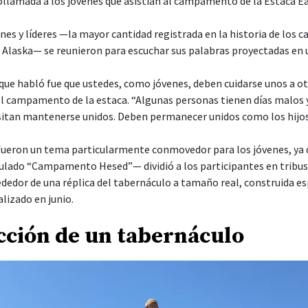
llamada a los jóvenes que asistían al campamento de la Estaca Eag
nes y líderes —la mayor cantidad registrada en la historia de los
, Alaska— se reunieron para escuchar sus palabras proyectadas en 
 que habló fue que ustedes, como jóvenes, deben cuidarse unos a otr
el campamento de la estaca. “Algunas personas tienen días malos y
itan mantenerse unidos. Deben permanecer unidos como los hijos 
l fueron un tema particularmente conmovedor para los jóvenes, ya 
ado “Campamento Hesed”— dividió a los participantes en tribus, 
dedor de una réplica del tabernáculo a tamaño real, construida e
izado en junio.
cción de un tabernáculo