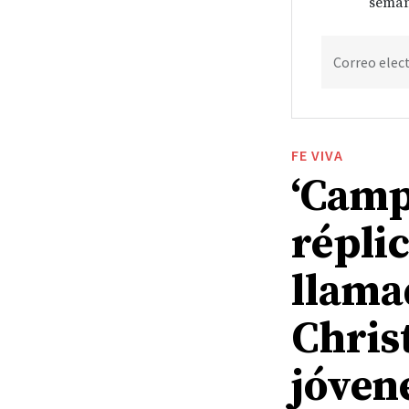
seman
Correo elec
FE VIVA
‘Camp
répli
llama
Chris
jóven