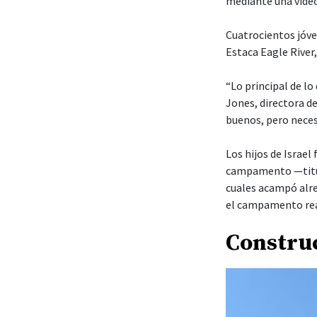
mediante una video
Cuatrocientos jóve
Estaca Eagle River
“Lo principal de lo
Jones, directora d
buenos, pero neces
Los hijos de Israe
campamento —titul
cuales acampó alre
el campamento real
Constru