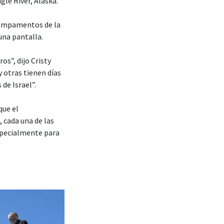
le River, Alaska.
 campamentos de la
una pantalla.
os”, dijo Cristy
 otras tienen días
de Israel”.
que el
cada una de las
specialmente para