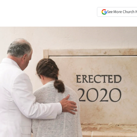
See More
Church 