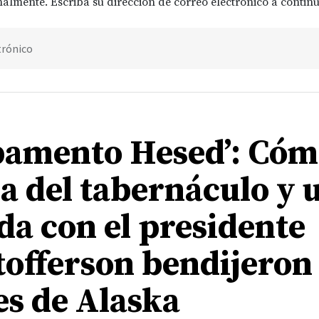
almente. Escriba su dirección de correo electrónico a continu
trónico
amento Hesed’: Cóm
ca del tabernáculo y 
da con el presidente
tofferson bendijeron
es de Alaska