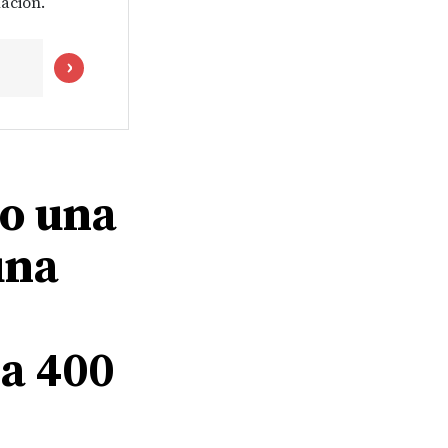
ación.
o una
una
 a 400