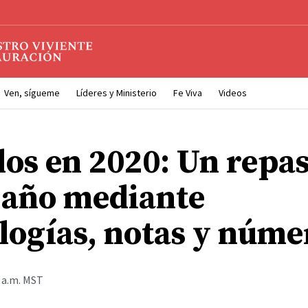
Ven, sígueme
Líderes y Ministerio
Fe Viva
Videos
os en 2020: Un repas
e año mediante
logías, notas y núme
2 a.m. MST