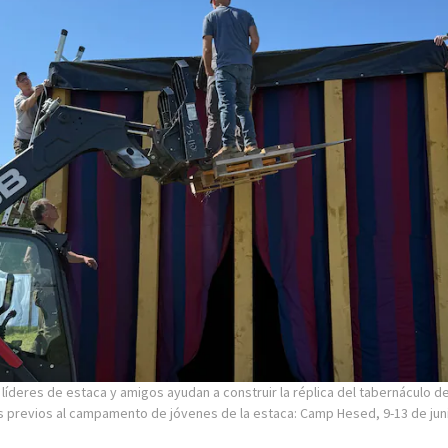
líderes de estaca y amigos ayudan a construir la réplica del tabernáculo de
 previos al campamento de jóvenes de la estaca: Camp Hesed, 9-13 de jun