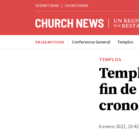
DESERET NEWS
|
CHURCH NEWS
Conferencia General
Templos
EN LAS NOTICIAS
TEMPLOS
Templ
fin d
crono
6 enero 2021, 10:4