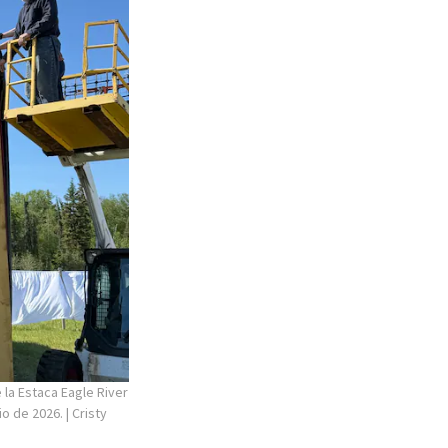
 la Estaca Eagle River
io de 2026.
| Cristy