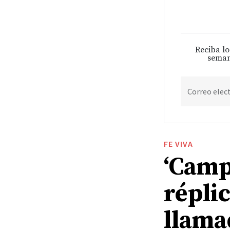
Reciba lo
seman
Correo elec
FE VIVA
‘Camp
répli
llama