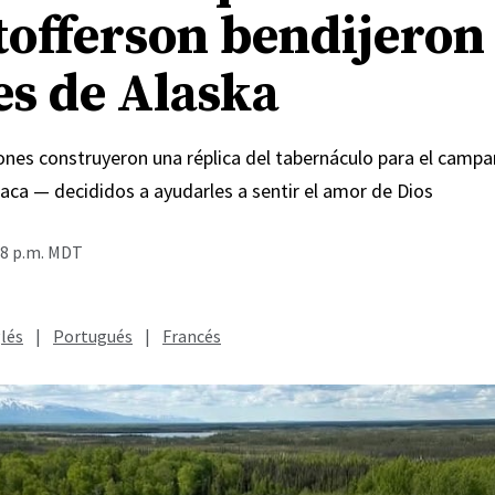
tofferson bendijeron
es de Alaska
Jones construyeron una réplica del tabernáculo para el cam
aca — decididos a ayudarles a sentir el amor de Dios
48 p.m. MDT
lés
|
Portugués
|
Francés