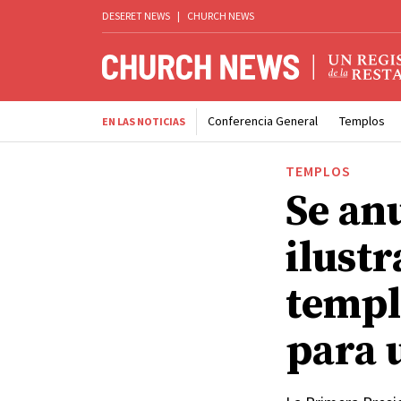
DESERET NEWS
|
CHURCH NEWS
Conferencia General
Templos
EN LAS NOTICIAS
TEMPLOS
Se anu
ilustr
templo
para 