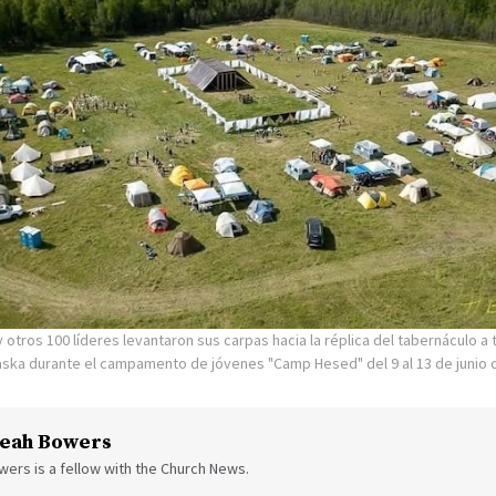
 otros 100 líderes levantaron sus carpas hacia la réplica del tabernáculo a 
laska durante el campamento de jóvenes "Camp Hesed" del 9 al 13 de junio 
eah Bowers
ers is a fellow with the Church News.