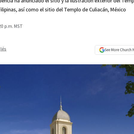
encia ha anunciado el sitio y la ilustración exterior del Tem
lipinas, así como el sitio del Templo de Culiacán, México
:20 p.m. MST
lés
See More
Church 