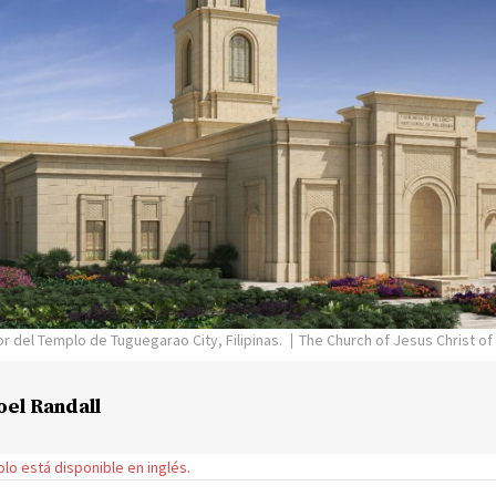
or del Templo de Tuguegarao City, Filipinas.
The Church of Jesus Christ of
oel Randall
solo está disponible en inglés.