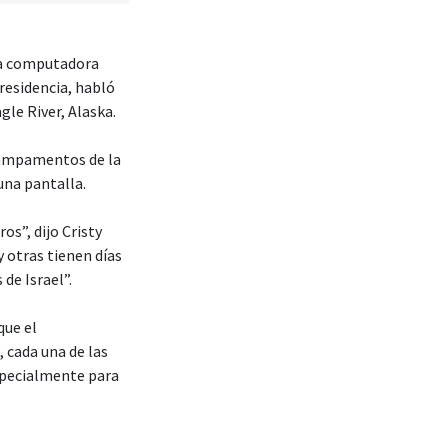
na computadora
residencia, habló
le River, Alaska.
 campamentos de la
una pantalla.
os”, dijo Cristy
 otras tienen días
de Israel”.
que el
cada una de las
specialmente para