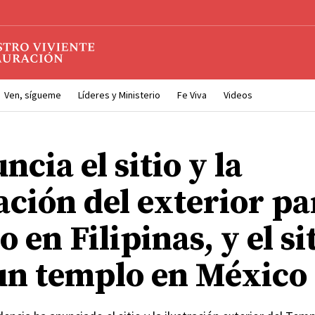
Ven, sígueme
Líderes y Ministerio
Fe Viva
Videos
ncia el sitio y la
ación del exterior p
 en Filipinas, y el si
un templo en México