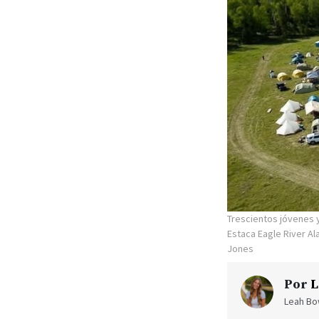
Trescientos jóvenes y
Estaca Eagle River A
Jones
Por
L
Leah Bow