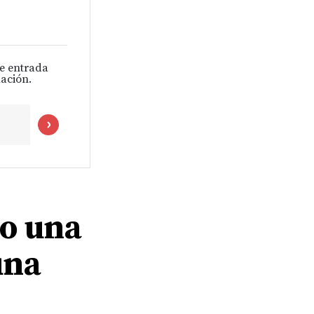
de entrada
ación.
o una
una