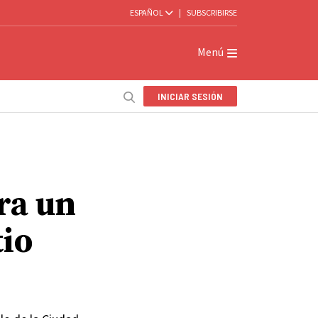
ESPAÑOL
|
SUBSCRIBIRSE
Menú
INICIAR SESIÓN
ara un
tio