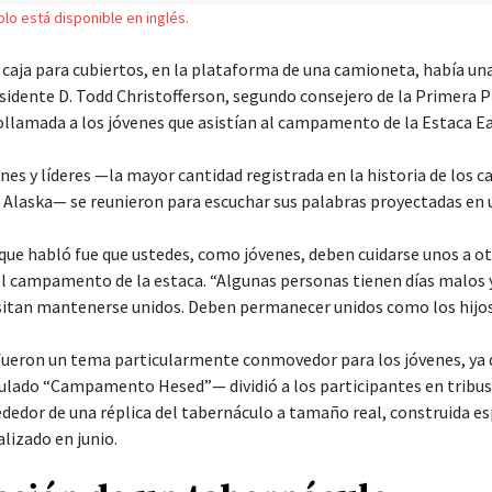
solo está disponible en inglés.
caja para cubiertos, en la plataforma de una camioneta, había u
esidente D. Todd Christofferson, segundo consejero de la Primera P
llamada a los jóvenes que asistían al campamento de la Estaca Eag
nes y líderes —la mayor cantidad registrada en la historia de los
, Alaska— se reunieron para escuchar sus palabras proyectadas en 
 que habló fue que ustedes, como jóvenes, deben cuidarse unos a otr
el campamento de la estaca. “Algunas personas tienen días malos y
itan mantenerse unidos. Deben permanecer unidos como los hijos 
l fueron un tema particularmente conmovedor para los jóvenes, ya 
ado “Campamento Hesed”— dividió a los participantes en tribus, 
dedor de una réplica del tabernáculo a tamaño real, construida e
izado en junio.