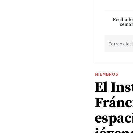
Reciba lo
seman
Correo elec
MIEMBROS
El Ins
Fránc
espac