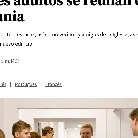
es adultos se reúnan 
ania
e tres estacas, así como vecinos y amigos de la Iglesia, asis
 nuevo edificio
2 p.m. MDT
lés
|
Portugués
|
Francés