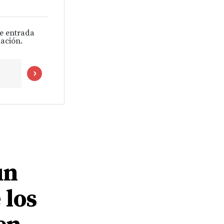
de entrada
ación.
un
 los