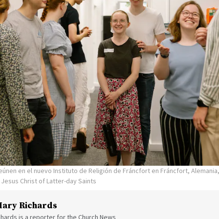
únen en el nuevo Instituto de Religión de Fráncfort en Fráncfort, Alemania, 
 Jesus Christ of Latter-day Saints
ary Richards
hards is a reporter for the Church News