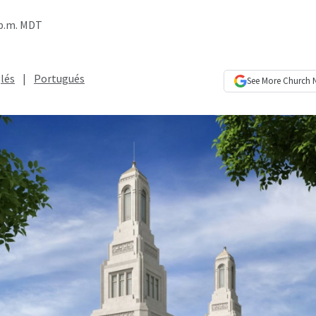
 p.m. MDT
lés
|
Portugués
See More
Church 