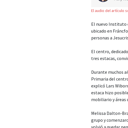
El audio del artículo 
El nuevo Instituto 
ubicado en Fráncfo
personas a Jesucri
El centro, dedicado
tres estacas, convi
Durante muchos año
Primaria del centro
explicó Lars Wiborn
estaca hizo posibl
mobiliario y áreas
Melissa Dalton-Bra
grupo y comenzaron 
volvió a quedar pe