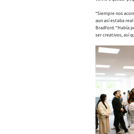
“Siempre nos acomo
aun así estaba rea
Bradford. “Había pe
ser creativos, así 