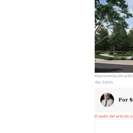
Representación artíst
day Saints
Por
S
El audio del artículo 