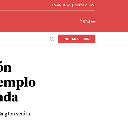
ESPAÑOL
|
SUBSCRIBIRSE
Menú
INICIAR SESIÓN
ón
Templo
nda
lington será la