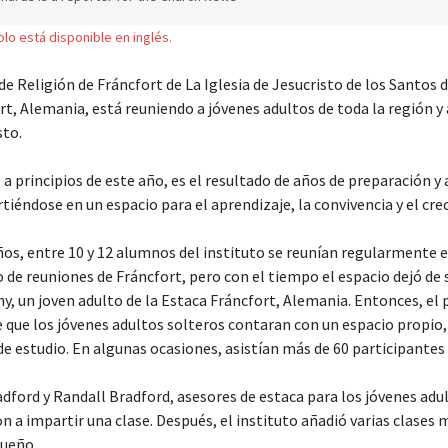
solo está disponible en inglés.
de Religión de Fráncfort de La Iglesia de Jesucristo de los Santos 
rt, Alemania, está reuniendo a jóvenes adultos de toda la región 
sto.
 a principios de este año, es el resultado de años de preparación y
rtiéndose en un espacio para el aprendizaje, la convivencia y el cr
s, entre 10 y 12 alumnos del instituto se reunían regularmente en
 de reuniones de Fráncfort, pero con el tiempo el espacio dejó de s
y, un joven adulto de la Estaca Fráncfort, Alemania. Entonces, el 
e que los jóvenes adultos solteros contaran con un espacio propio
 de estudio. En algunas ocasiones, asistían más de 60 participante
dford y Randall Bradford, asesores de estaca para los jóvenes adul
a impartir una clase. Después, el instituto añadió varias clases m
queño.