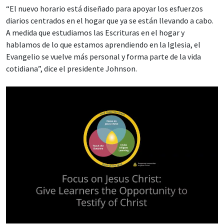
“El nuevo horario está diseñado para apoyar los esfuerzos
diarios centrados en el hogar que ya se están llevando a cabo.
A medida que estudiamos las Escrituras en el hogar y
hablamos de lo que estamos aprendiendo en la Iglesia, el
Evangelio se vuelve más personal y forma parte de la vida
cotidiana”, dice el presidente Johnson.