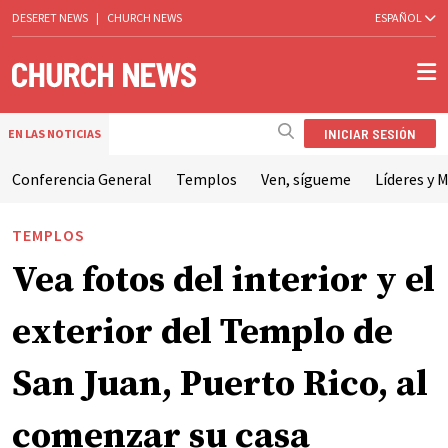
DESERET NEWS
|
CHURCH NEWS
ESPAÑOL
INICIAR SESIÓN
EN LAS NOTICIAS
Conferencia General
Templos
Ven, sígueme
Líderes y M
TEMPLOS
Vea fotos del interior y el
exterior del Templo de
San Juan, Puerto Rico, al
comenzar su casa