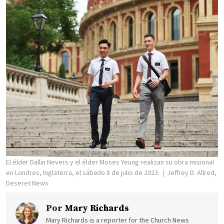
El élder Dallin Nevers y el élder Moses Yeung realizan su obra misional
en Londres, Inglaterra, el sábado 8 de julio de 2023.
Jeffrey D. Allred,
Deseret News
Por
Mary Richards
Mary Richards is a reporter for the Church News