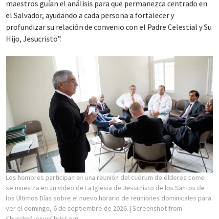
maestros guían el análisis para que permanezca centrado en
el Salvador, ayudando a cada persona a fortalecer y
profundizar su relación de convenio con el Padre Celestial y Su
Hijo, Jesucristo”.
Los hombres participan en una reunión del cuórum de élderes como
se muestra en un video de La Iglesia de Jesucristo de los Santos de
los Últimos Días sobre el nuevo horario de reuniones dominicales para
ver el domingo, 6 de septiembre de 2026.
| Screenshot from
ChurchofJesusChrist.org