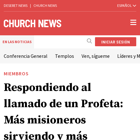
DESERET NEWS
|
CHURCH NEWS
ESPAÑOL
INICIAR SESIÓN
EN LAS NOTICIAS
Conferencia General
Templos
Ven, sígueme
Líderes y M
MIEMBROS
Respondiendo al
llamado de un Profeta:
Más misioneros
sirviendo y más