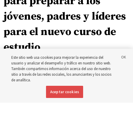
para preparar a los
jóvenes, padres y líderes
para el nuevo curso de
estudio
Este sitio web usa cookies para mejorar la experiencia del
usuario y analizar el desempeño y tráfico en nuestro sitio web.
El presidente Farnes y la presidenta Freeman responden
También compartimos información acerca del uso de nuestro
a la pregunta: ‘¿Cuál es la fortaleza de la juventud?’
sitio a través de las redes sociales, los anunciantes y los socios
de analítica.
8 agosto 2026, 2:00 a.m. MDT
Compartir
Aceptar cookies
Inglés
DISPONIBLE EN: