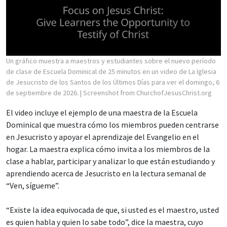
Un gráfico muestra a maestros y estudiantes sobre el nuevo período
de clase de Escuela Dominical de 25 minutos en un video de La Iglesia
de Jesucristo de los Santos de los Últimos Días para ver el domingo, 6
de septiembre de 2026.
| Screenshot from ChurchofJesusChrist.org
El video incluye el ejemplo de una maestra de la Escuela
Dominical que muestra cómo los miembros pueden centrarse
en Jesucristo y apoyar el aprendizaje del Evangelio en el
hogar. La maestra explica cómo invita a los miembros de la
clase a hablar, participar y analizar lo que están estudiando y
aprendiendo acerca de Jesucristo en la lectura semanal de
“Ven, sígueme”.
“Existe la idea equivocada de que, si usted es el maestro, usted
es quien habla y quien lo sabe todo”, dice la maestra, cuyo