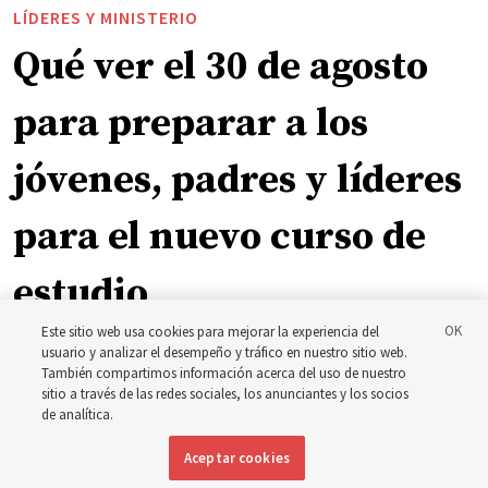
LÍDERES Y MINISTERIO
Qué ver el 30 de agosto
para preparar a los
jóvenes, padres y líderes
para el nuevo curso de
estudio
Este sitio web usa cookies para mejorar la experiencia del
usuario y analizar el desempeño y tráfico en nuestro sitio web.
El presidente Farnes y la presidenta Freeman responden
También compartimos información acerca del uso de nuestro
a la pregunta: ‘¿Cuál es la fortaleza de la juventud?’
sitio a través de las redes sociales, los anunciantes y los socios
de analítica.
8 agosto 2026, 2:00 a.m. MDT
Compartir
Aceptar cookies