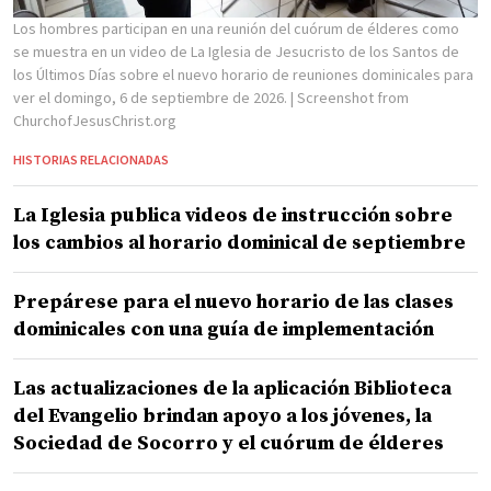
Los hombres participan en una reunión del cuórum de élderes como
se muestra en un video de La Iglesia de Jesucristo de los Santos de
los Últimos Días sobre el nuevo horario de reuniones dominicales para
ver el domingo, 6 de septiembre de 2026.
| Screenshot from
ChurchofJesusChrist.org
HISTORIAS RELACIONADAS
La Iglesia publica videos de instrucción sobre
los cambios al horario dominical de septiembre
Prepárese para el nuevo horario de las clases
dominicales con una guía de implementación
Las actualizaciones de la aplicación Biblioteca
del Evangelio brindan apoyo a los jóvenes, la
Sociedad de Socorro y el cuórum de élderes