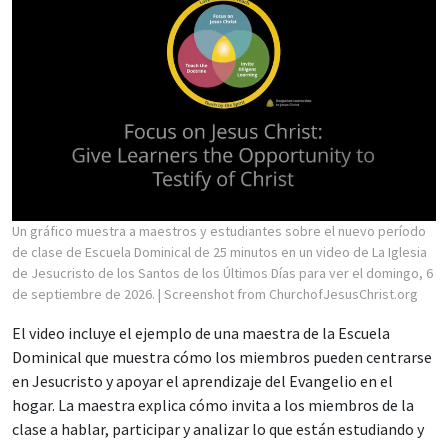
Un gráfico muestra a maestros y estudiantes sobre el nuevo período
de clase de Escuela Dominical de 25 minutos en un video de La Iglesia
de Jesucristo de los Santos de los Últimos Días para ver el domingo, 6
de septiembre de 2026.
| Screenshot from ChurchofJesusChrist.org
El video incluye el ejemplo de una maestra de la Escuela
Dominical que muestra cómo los miembros pueden centrarse
en Jesucristo y apoyar el aprendizaje del Evangelio en el
hogar. La maestra explica cómo invita a los miembros de la
clase a hablar, participar y analizar lo que están estudiando y