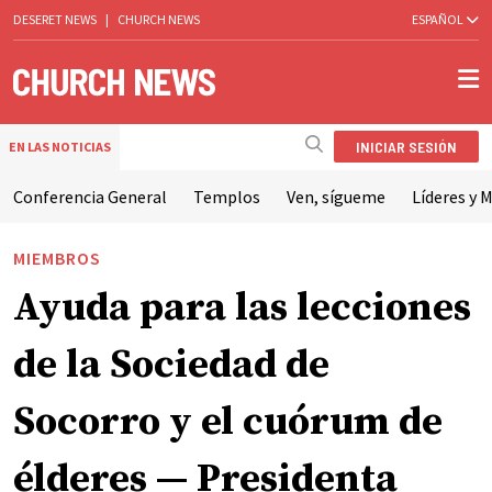
DESERET NEWS
|
CHURCH NEWS
ESPAÑOL
INICIAR SESIÓN
EN LAS NOTICIAS
Conferencia General
Templos
Ven, sígueme
Líderes y M
MIEMBROS
Ayuda para las lecciones
de la Sociedad de
Socorro y el cuórum de
élderes — Presidenta