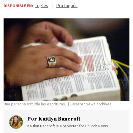
Inglés
|
Portugués
DISPONIBLE EN:
Una persona estudia las escrituras.
Deseret News archives
Por
Kaitlyn Bancroft
Kaitlyn Bancroft is a reporter for Church News.