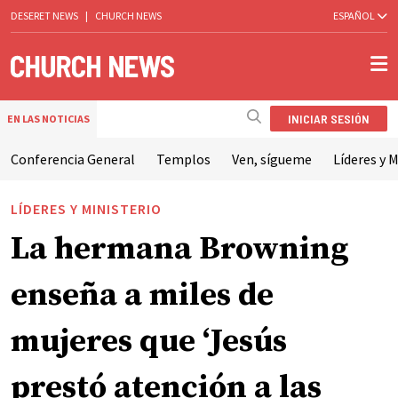
DESERET NEWS
|
CHURCH NEWS
ESPAÑOL
INICIAR SESIÓN
EN LAS NOTICIAS
Conferencia General
Templos
Ven, sígueme
Líderes y M
LÍDERES Y MINISTERIO
La hermana Browning
enseña a miles de
mujeres que ‘Jesús
prestó atención a las