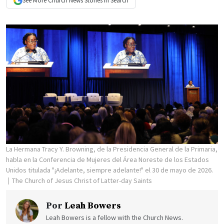
See More
Church News
Stories In Search
La Hermana Tracy Y. Browning, de la Presidencia General de la Primaria,
habla en la Conferencia de Mujeres del Área Noreste de los Estados
Unidos titulada "¡Adelante, siempre adelante!" el 30 de mayo de 2026.
The Church of Jesus Christ of Latter-day Saints
Por
Leah Bowers
Leah Bowers is a fellow with the Church News.