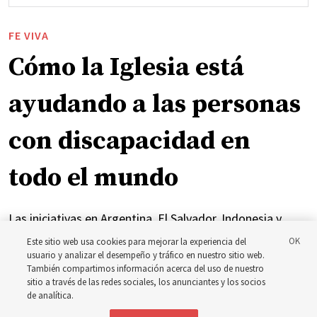
FE VIVA
Cómo la Iglesia está
ayudando a las personas
con discapacidad en
todo el mundo
Las iniciativas en Argentina, El Salvador, Indonesia y
Brasil se han centrado en brindar atención y apoyo a las
Este sitio web usa cookies para mejorar la experiencia del
usuario y analizar el desempeño y tráfico en nuestro sitio web.
personas con discapacidad
También compartimos información acerca del uso de nuestro
sitio a través de las redes sociales, los anunciantes y los socios
de analítica.
6 agosto 2026, 7:49 p.m. MDT
Compartir