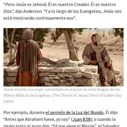
“Pero Jesús es Jehová. Él es nuestro Creador. Él es nuestro
Dios”, dijo Anderson. “Y a lo largo de los Evangelios, Jesús nos
está mostrando continuamente eso”.
Jesús enseña a la mujer samaritana en el pozo en esta imagen de los
Vídeos Bíblicos de la Iglesia.
| The Church of Jesus Christ of Latter-day
Saints
Por ejemplo, durante
el sermón de la Luz del Mundo
, Él dijo:
“Antes que Abraham fuese, yo soy” (
Juan 8:58
); o cuando la
mujer junto al pozo dijo: “Sé que viene el Mesías”, el Salvador