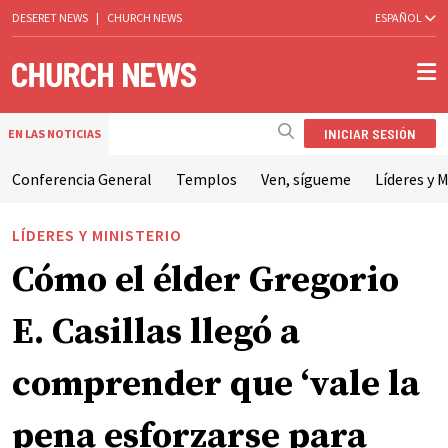
DESERET NEWS
|
CHURCH NEWS
ESPAÑOL
INICIAR SESIÓN
EN LAS NOTICIAS
Conferencia General
Templos
Ven, sígueme
Líderes y M
LÍDERES Y MINISTERIO
Cómo el élder Gregorio
E. Casillas llegó a
comprender que ‘vale la
pena esforzarse para