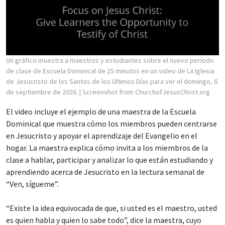
Un gráfico muestra a maestros y estudiantes sobre el nuevo período
de clase de Escuela Dominical de 25 minutos en un video de La Iglesia
de Jesucristo de los Santos de los Últimos Días para ver el domingo, 6
de septiembre de 2026.
| Screenshot from ChurchofJesusChrist.org
El video incluye el ejemplo de una maestra de la Escuela
Dominical que muestra cómo los miembros pueden centrarse
en Jesucristo y apoyar el aprendizaje del Evangelio en el
hogar. La maestra explica cómo invita a los miembros de la
clase a hablar, participar y analizar lo que están estudiando y
aprendiendo acerca de Jesucristo en la lectura semanal de
“Ven, sígueme”.
“Existe la idea equivocada de que, si usted es el maestro, usted
es quien habla y quien lo sabe todo”, dice la maestra, cuyo