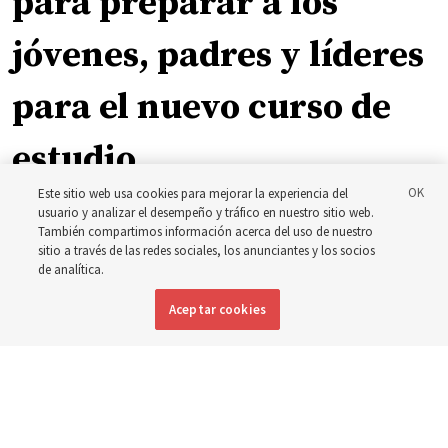
para preparar a los
jóvenes, padres y líderes
para el nuevo curso de
estudio
Este sitio web usa cookies para mejorar la experiencia del
usuario y analizar el desempeño y tráfico en nuestro sitio web.
El presidente Farnes y la presidenta Freeman responden
También compartimos información acerca del uso de nuestro
a la pregunta: ‘¿Cuál es la fortaleza de la juventud?’
sitio a través de las redes sociales, los anunciantes y los socios
de analítica.
8 agosto 2026, 2:00 a.m. MDT
Compartir
Aceptar cookies
Inglés
|
Portugués
DISPONIBLE EN: