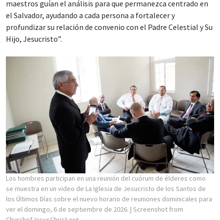
maestros guían el análisis para que permanezca centrado en
el Salvador, ayudando a cada persona a fortalecer y
profundizar su relación de convenio con el Padre Celestial y Su
Hijo, Jesucristo”.
Los hombres participan en una reunión del cuórum de élderes como
se muestra en un video de La Iglesia de Jesucristo de los Santos de
los Últimos Días sobre el nuevo horario de reuniones dominicales para
ver el domingo, 6 de septiembre de 2026.
| Screenshot from
ChurchofJesusChrist.org