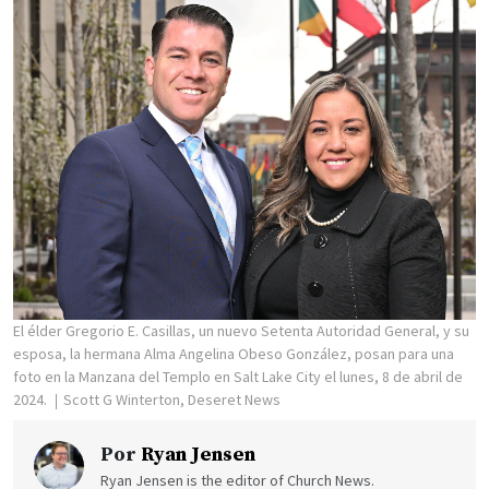
El élder Gregorio E. Casillas, un nuevo Setenta Autoridad General, y su
esposa, la hermana Alma Angelina Obeso González, posan para una
foto en la Manzana del Templo en Salt Lake City el lunes, 8 de abril de
2024.
Scott G Winterton, Deseret News
Por
Ryan Jensen
Ryan Jensen is the editor of Church News.